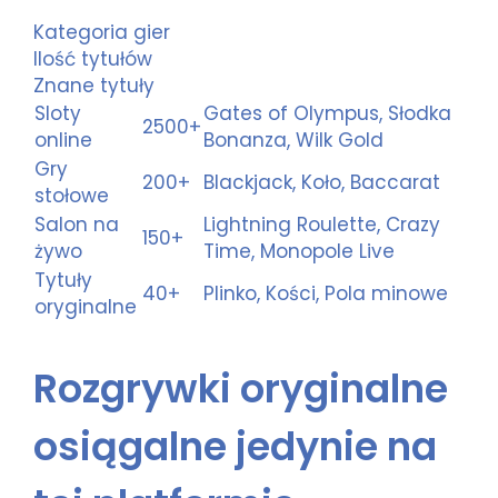
Kategoria gier
Ilość tytułów
Znane tytuły
Sloty
Gates of Olympus, Słodka
2500+
online
Bonanza, Wilk Gold
Gry
200+
Blackjack, Koło, Baccarat
stołowe
Salon na
Lightning Roulette, Crazy
150+
żywo
Time, Monopole Live
Tytuły
40+
Plinko, Kości, Pola minowe
oryginalne
Rozgrywki oryginalne
osiągalne jedynie na