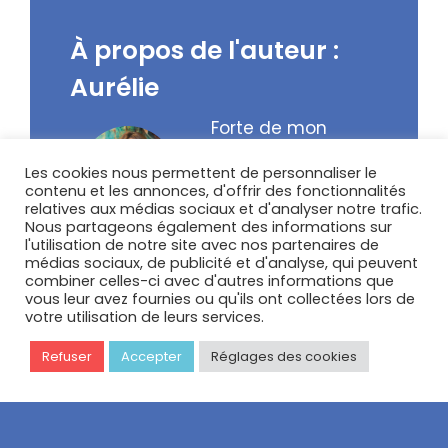
À propos de l'auteur :
Aurélie
Forte de mon
expérience de plus
Les cookies nous permettent de personnaliser le
de 18 ans dans
contenu et les annonces, d'offrir des fonctionnalités
l'assistanat j'ai à
relatives aux médias sociaux et d'analyser notre trafic.
cœur de mettre
Nous partageons également des informations sur
l'utilisation de notre site avec nos partenaires de
mon expérience au profit des
médias sociaux, de publicité et d'analyse, qui peuvent
coachs et des formateurs.
combiner celles-ci avec d'autres informations que
vous leur avez fournies ou qu'ils ont collectées lors de
votre utilisation de leurs services.
Refuser
Accepter
Réglages des cookies