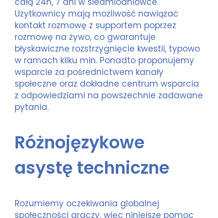
całą 24h, 7 dni w siedmiodniówce.
Użytkownicy mają możliwość nawiązać
kontakt rozmowę z supportem poprzez
rozmowę na żywo, co gwarantuje
błyskawiczne rozstrzygnięcie kwestii, typowo
w ramach kilku min. Ponadto proponujemy
wsparcie za pośrednictwem kanały
społeczne oraz dokładne centrum wsparcia
z odpowiedziami na powszechnie zadawane
pytania.
Różnojęzykowe
asystę techniczne
Rozumiemy oczekiwania globalnej
społeczności graczy, więc niniejsze pomoc