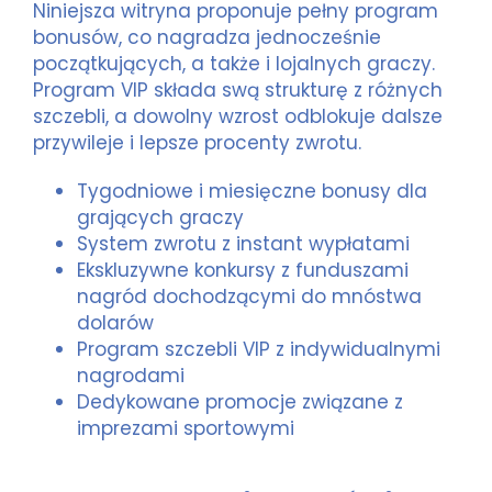
Niniejsza witryna proponuje pełny program
bonusów, co nagradza jednocześnie
początkujących, a także i lojalnych graczy.
Program VIP składa swą strukturę z różnych
szczebli, a dowolny wzrost odblokuje dalsze
przywileje i lepsze procenty zwrotu.
Tygodniowe i miesięczne bonusy dla
grających graczy
System zwrotu z instant wypłatami
Ekskluzywne konkursy z funduszami
nagród dochodzącymi do mnóstwa
dolarów
Program szczebli VIP z indywidualnymi
nagrodami
Dedykowane promocje związane z
imprezami sportowymi