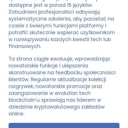
dostępne jest w ponad 15 języków.
Zatrudnieni profesjonaliści odbywają
systematyczne szkolenia, aby pozostać na
czasie z świeżymi funkcjami platformy i
potrafić skutecznie wspierać użytkownikom
w rozwiązywaniu każdych kwestii tech lub
finansowych.
Ta strona ciągle ewoluuje, wprowadzając
nowatorskie funkcje i ulepszenia
skonstruowane na feedbacku społeczności
klientów. Regularne aktualizacje kolekcji
rozgrywek, nowatorskie promocje oraz
zaangażowanie w evolution tech
blockchain’u sprawiają nas liderem w
dziedzinie kryptowalutowego zakładów
online.