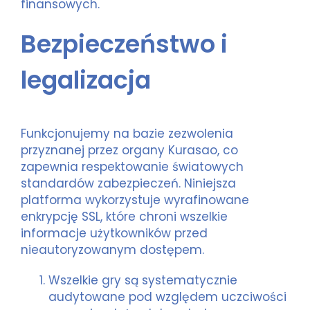
finansowych.
Bezpieczeństwo i
legalizacja
Funkcjonujemy na bazie zezwolenia
przyznanej przez organy Kurasao, co
zapewnia respektowanie światowych
standardów zabezpieczeń. Niniejsza
platforma wykorzystuje wyrafinowane
enkrypcję SSL, które chroni wszelkie
informacje użytkowników przed
nieautoryzowanym dostępem.
Wszelkie gry są systematycznie
audytowane pod względem uczciwości