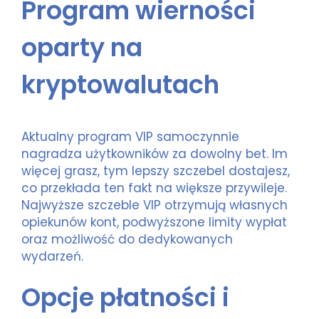
Program wierności
oparty na
kryptowalutach
Aktualny program VIP samoczynnie
nagradza użytkowników za dowolny bet. Im
więcej grasz, tym lepszy szczebel dostajesz,
co przekłada ten fakt na większe przywileje.
Najwyższe szczeble VIP otrzymują własnych
opiekunów kont, podwyższone limity wypłat
oraz możliwość do dedykowanych
wydarzeń.
Opcje płatności i