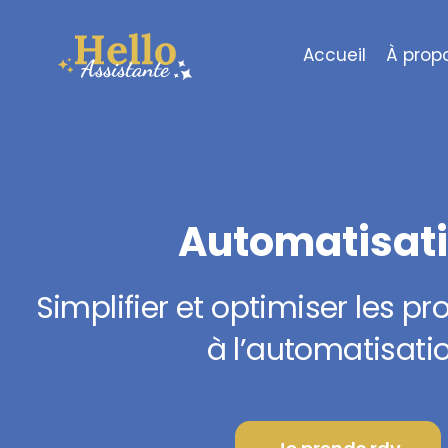
Passer
au
Accueil
À prop
contenu
Automatisat
Simplifier et optimiser les p
à l’automatisati