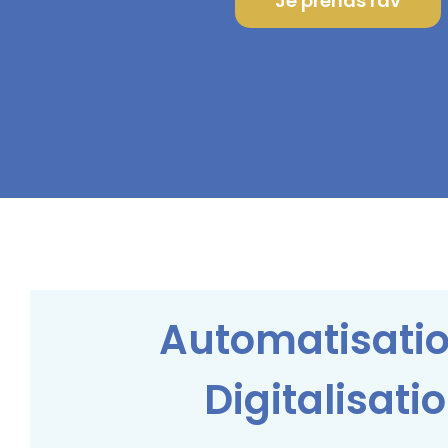
Je prends rdv
Automatisati
Digitalisati