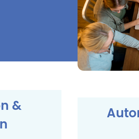
on &
Auto
on