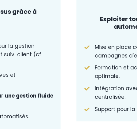
ssus grâce à
Exploiter to
automat
ur la gestion
Mise en place c
suivi client (cf
campagnes d’em
Formation et a
ves et
optimale.
Intégration avec
ur
une gestion fluide
centralisée.
Support pour la 
utomatisés.