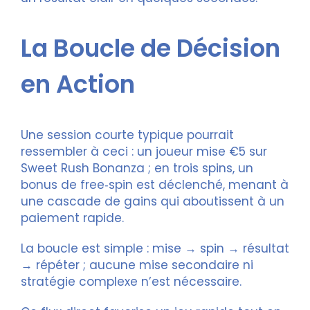
La Boucle de Décision
en Action
Une session courte typique pourrait
ressembler à ceci : un joueur mise €5 sur
Sweet Rush Bonanza ; en trois spins, un
bonus de free‑spin est déclenché, menant à
une cascade de gains qui aboutissent à un
paiement rapide.
La boucle est simple : mise → spin → résultat
→ répéter ; aucune mise secondaire ni
stratégie complexe n’est nécessaire.