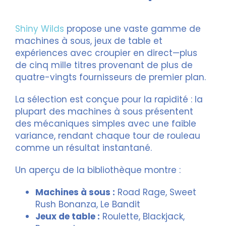
Shiny Wilds
propose une vaste gamme de
machines à sous, jeux de table et
expériences avec croupier en direct—plus
de cinq mille titres provenant de plus de
quatre-vingts fournisseurs de premier plan.
La sélection est conçue pour la rapidité : la
plupart des machines à sous présentent
des mécaniques simples avec une faible
variance, rendant chaque tour de rouleau
comme un résultat instantané.
Un aperçu de la bibliothèque montre :
Machines à sous :
Road Rage, Sweet
Rush Bonanza, Le Bandit
Jeux de table :
Roulette, Blackjack,