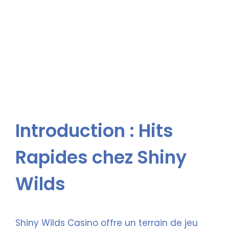
Introduction : Hits
Rapides chez Shiny
Wilds
Shiny Wilds Casino offre un terrain de jeu