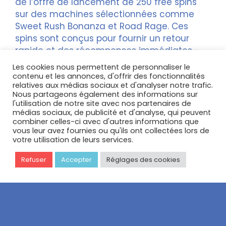
de l’offre de lancement de 250 free spins
sur des machines sélectionnées comme
Sweet Rush Bonanza et Road Rage. Ces
spins sont conçus pour fournir un retour
rapide et des récompenses immédiates—
parfait pour des sessions courtes à haute
Les cookies nous permettent de personnaliser le
intensité où chaque seconde compte.
contenu et les annonces, d'offrir des fonctionnalités
relatives aux médias sociaux et d'analyser notre trafic.
Nous partageons également des informations sur
Votre aventure commence ici—spins
l'utilisation de notre site avec nos partenaires de
rapides, gains rapides et une excitation
médias sociaux, de publicité et d'analyse, qui peuvent
sans fin vous attendent chez Shiny Wilds
combiner celles-ci avec d'autres informations que
vous leur avez fournies ou qu'ils ont collectées lors de
Casino.
votre utilisation de leurs services.
Refuser
Accepter
Réglages des cookies
À propos de l'auteur :
Aurélie
Forte de mon