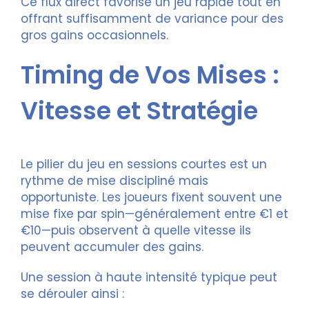
Ce flux direct favorise un jeu rapide tout en
offrant suffisamment de variance pour des
gros gains occasionnels.
Timing de Vos Mises :
Vitesse et Stratégie
Le pilier du jeu en sessions courtes est un
rythme de mise discipliné mais
opportuniste. Les joueurs fixent souvent une
mise fixe par spin—généralement entre €1 et
€10—puis observent à quelle vitesse ils
peuvent accumuler des gains.
Une session à haute intensité typique peut
se dérouler ainsi :