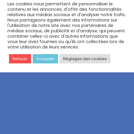
À propos de l'auteur :
Les cookies nous permettent de personnaliser le
contenu et les annonces, d'offrir des fonctionnalités
Aurélie
relatives aux médias sociaux et d'analyser notre trafic.
Nous partageons également des informations sur
Forte de mon
l'utilisation de notre site avec nos partenaires de
médias sociaux, de publicité et d'analyse, qui peuvent
expérience de plus
combiner celles-ci avec d'autres informations que
de 18 ans dans
vous leur avez fournies ou qu'ils ont collectées lors de
l'assistanat j'ai à
votre utilisation de leurs services.
cœur de mettre
Refuser
Accepter
Réglages des cookies
mon expérience au profit des
coachs et des formateurs.