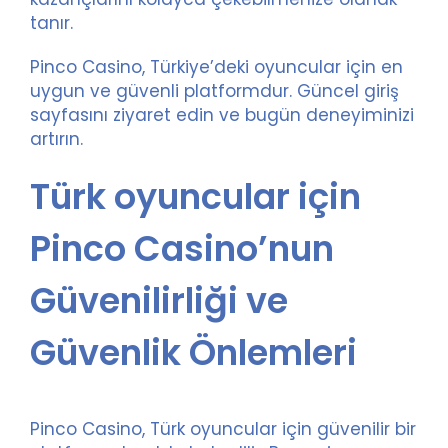
tanır.
Pinco Casino, Türkiye’deki oyuncular için en
uygun ve güvenli platformdur. Güncel giriş
sayfasını ziyaret edin ve bugün deneyiminizi
artırın.
Türk oyuncular için
Pinco Casino’nun
Güvenilirliği ve
Güvenlik Önlemleri
Pinco Casino, Türk oyuncular için güvenilir bir