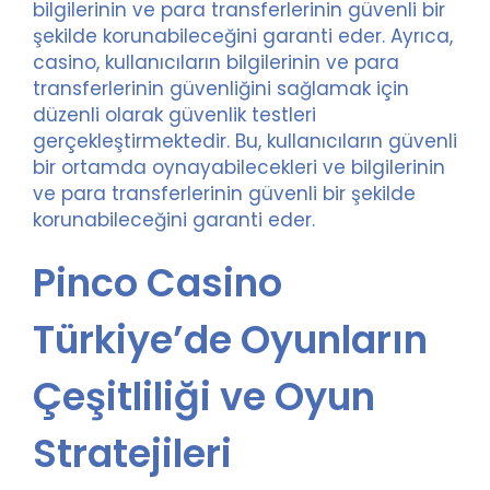
bilgilerinin ve para transferlerinin güvenli bir
şekilde korunabileceğini garanti eder. Ayrıca,
casino, kullanıcıların bilgilerinin ve para
transferlerinin güvenliğini sağlamak için
düzenli olarak güvenlik testleri
gerçekleştirmektedir. Bu, kullanıcıların güvenli
bir ortamda oynayabilecekleri ve bilgilerinin
ve para transferlerinin güvenli bir şekilde
korunabileceğini garanti eder.
Pinco Casino
Türkiye’de Oyunların
Çeşitliliği ve Oyun
Stratejileri