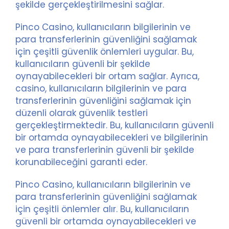
şekilde gerçekleştirilmesini sağlar.
Pinco Casino, kullanıcıların bilgilerinin ve
para transferlerinin güvenliğini sağlamak
için çeşitli güvenlik önlemleri uygular. Bu,
kullanıcıların güvenli bir şekilde
oynayabilecekleri bir ortam sağlar. Ayrıca,
casino, kullanıcıların bilgilerinin ve para
transferlerinin güvenliğini sağlamak için
düzenli olarak güvenlik testleri
gerçekleştirmektedir. Bu, kullanıcıların güvenli
bir ortamda oynayabilecekleri ve bilgilerinin
ve para transferlerinin güvenli bir şekilde
korunabileceğini garanti eder.
Pinco Casino, kullanıcıların bilgilerinin ve
para transferlerinin güvenliğini sağlamak
için çeşitli önlemler alır. Bu, kullanıcıların
güvenli bir ortamda oynayabilecekleri ve