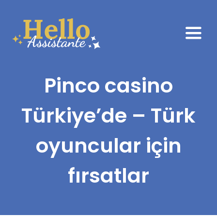
Passer
au
contenu
Togg
Navi
Accueil
Pinco casino
À propos
Türkiye’de – Türk
Services
oyuncular için
Témoignages
fırsatlar
Blog
Contact