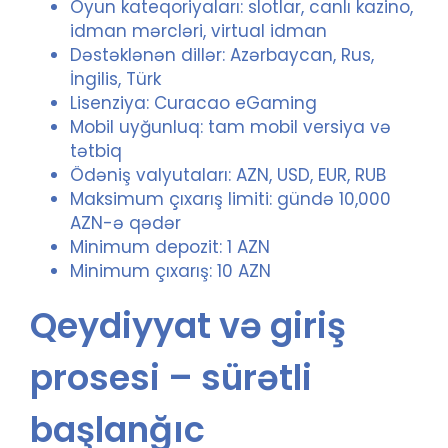
Oyun kateqoriyaları: slotlar, canlı kazino,
idman mərcləri, virtual idman
Dəstəklənən dillər: Azərbaycan, Rus,
İngilis, Türk
Lisenziya: Curacao eGaming
Mobil uyğunluq: tam mobil versiya və
tətbiq
Ödəniş valyutaları: AZN, USD, EUR, RUB
Maksimum çıxarış limiti: gündə 10,000
AZN-ə qədər
Minimum depozit: 1 AZN
Minimum çıxarış: 10 AZN
Qeydiyyat və giriş
prosesi – sürətli
başlanğıc