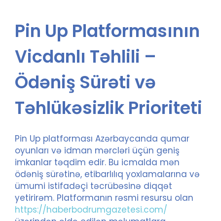
Pin Up Platformasının
Vicdanlı Təhlili –
Ödəniş Sürəti və
Təhlükəsizlik Prioriteti
Pin Up platforması Azərbaycanda qumar
oyunları və idman mərcləri üçün geniş
imkanlar təqdim edir. Bu icmalda mən
ödəniş sürətinə, etibarlılıq yoxlamalarına və
ümumi istifadəçi təcrübəsinə diqqət
yetirirəm. Platformanın rəsmi resursu olan
https://haberbodrumgazetesi.com/