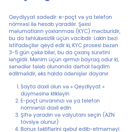
Qeydiyyat sadədir: e-poçt və ya telefon
nömrəsi ilə hesab yaradılır. Şəxsi
məlumatların yoxlanması (KYC) məcburidir,
bu da təhlükəsizlik üçün vacibdir. Lakin bəzi
istifadəçilər qeyd edir ki, KYC prosesi bəzən
3-5 gün çəkə bilər, bu da çıxarış sürətini
ləngidir. Mənim üçün qırmızı bayraq odur ki,
sənədlər tələb olunanda dərhal təqdim
edilməlidir, əks halda ödənişlər dayanır.
Sayta daxil olun və « Qeydiyyat »
düyməsinə klikləyin
E-poçt ünvanınızı və ya telefon
nömrənizi daxil edin
Şifrə yaradın və valyutanı seçin (AZN
tövsiyə olunur)
Bonus təkliflərini qəbul edib-etməməyi