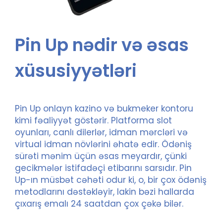
Pin Up nədir və əsas
xüsusiyyətləri
Pin Up onlayn kazino və bukmeker kontoru
kimi fəaliyyət göstərir. Platforma slot
oyunları, canlı dilerlər, idman mərcləri və
virtual idman növlərini əhatə edir. Ödəniş
sürəti mənim üçün əsas meyardır, çünki
gecikmələr istifadəçi etibarını sarsıdır. Pin
Up-ın müsbət cəhəti odur ki, o, bir çox ödəniş
metodlarını dəstəkləyir, lakin bəzi hallarda
çıxarış emalı 24 saatdan çox çəkə bilər.