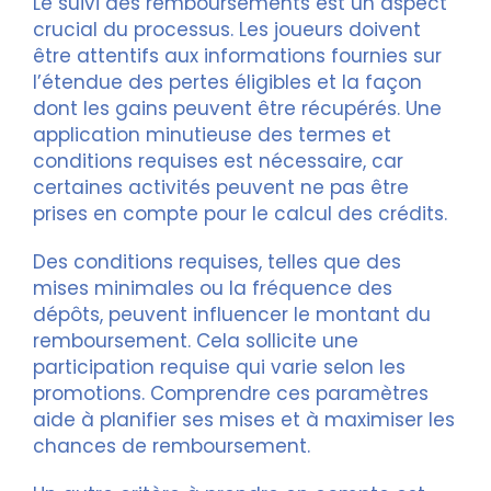
Le suivi des remboursements est un aspect
crucial du processus. Les joueurs doivent
être attentifs aux informations fournies sur
l’étendue des pertes éligibles et la façon
dont les gains peuvent être récupérés. Une
application minutieuse des termes et
conditions requises est nécessaire, car
certaines activités peuvent ne pas être
prises en compte pour le calcul des crédits.
Des conditions requises, telles que des
mises minimales ou la fréquence des
dépôts, peuvent influencer le montant du
remboursement. Cela sollicite une
participation requise qui varie selon les
promotions. Comprendre ces paramètres
aide à planifier ses mises et à maximiser les
chances de remboursement.