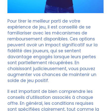
Pour tirer le meilleur parti de votre
expérience de jeu, il est conseillé de se
familiariser avec les mécanismes de
remboursement disponibles. Ces options
peuvent avoir un impact significatif sur la
fidélité des joueurs, qui se sentent
davantage engagés lorsque leurs pertes
sont partiellement récupérées. En
choisissant judicieusement, vous pouvez
augmenter vos chances de maintenir un
solde de jeu positif.
Il est important de bien comprendre les
conseils d’utilisation associés à chaque
offre. En général, les conditions requises
sont spécifiées clairement, tout comme la