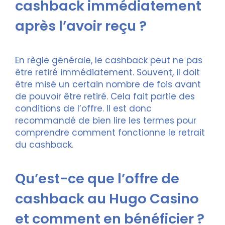
cashback immédiatement
après l’avoir reçu ?
En règle générale, le cashback peut ne pas
être retiré immédiatement. Souvent, il doit
être misé un certain nombre de fois avant
de pouvoir être retiré. Cela fait partie des
conditions de l’offre. Il est donc
recommandé de bien lire les termes pour
comprendre comment fonctionne le retrait
du cashback.
Qu’est-ce que l’offre de
cashback au Hugo Casino
et comment en bénéficier ?