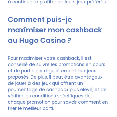
à continuer à profiter de leurs jeux préférés.
Comment puis-je
maximiser mon cashback
au Hugo Casino ?
Pour maximiser votre cashback, il est
conseillé de suivre les promotions en cours
et de participer régulièrement aux jeux
proposés. De plus, il peut être avantageux
de jouer à des jeux qui offrent un
pourcentage de cashback plus élevé, et de
vérifier les conditions spécifiques de
chaque promotion pour savoir comment en
tirer le meilleur parti.