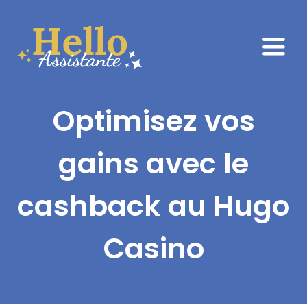
Passer
au
contenu
Togg
Navi
Accueil
Optimisez vos
À propos
gains avec le
Services
cashback au Hugo
Témoignages
Casino
Blog
Contact