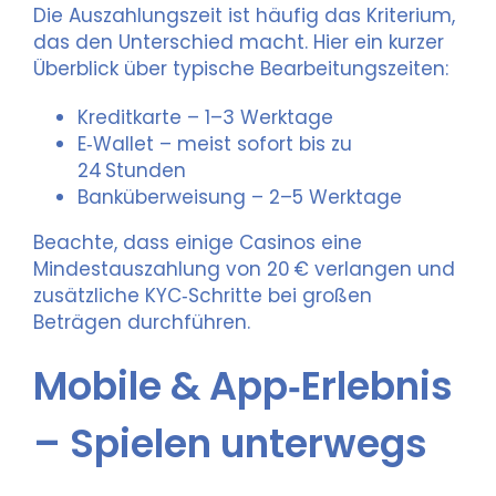
Die Auszahlungszeit ist häufig das Kriterium,
das den Unterschied macht. Hier ein kurzer
Überblick über typische Bearbeitungszeiten:
Kreditkarte – 1–3 Werktage
E‑Wallet – meist sofort bis zu
24 Stunden
Banküberweisung – 2–5 Werktage
Beachte, dass einige Casinos eine
Mindestauszahlung von 20 € verlangen und
zusätzliche KYC‑Schritte bei großen
Beträgen durchführen.
Mobile & App‑Erlebnis
– Spielen unterwegs