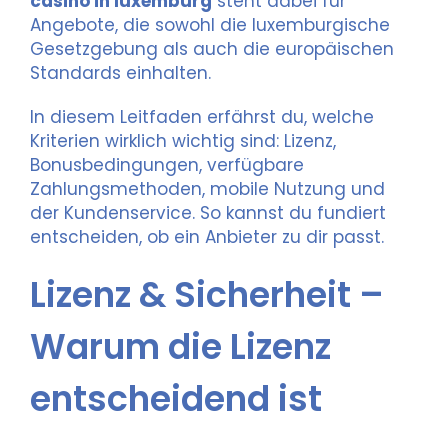
casino in luxemburg
steht dabei für
Angebote, die sowohl die luxemburgische
Gesetzgebung als auch die europäischen
Standards einhalten.
In diesem Leitfaden erfährst du, welche
Kriterien wirklich wichtig sind: Lizenz,
Bonusbedingungen, verfügbare
Zahlungsmethoden, mobile Nutzung und
der Kundenservice. So kannst du fundiert
entscheiden, ob ein Anbieter zu dir passt.
Lizenz & Sicherheit –
Warum die Lizenz
entscheidend ist