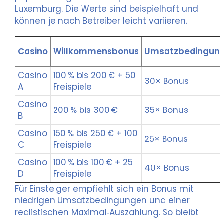
Luxemburg. Die Werte sind beispielhaft und
können je nach Betreiber leicht variieren.
Casino
Willkommensbonus
Umsatzbedingun
Casino
100 % bis 200 € + 50
30× Bonus
A
Freispiele
Casino
200 % bis 300 €
35× Bonus
B
Casino
150 % bis 250 € + 100
25× Bonus
C
Freispiele
Casino
100 % bis 100 € + 25
40× Bonus
D
Freispiele
Für Einsteiger empfiehlt sich ein Bonus mit
niedrigen Umsatzbedingungen und einer
realistischen Maximal‑Auszahlung. So bleibt