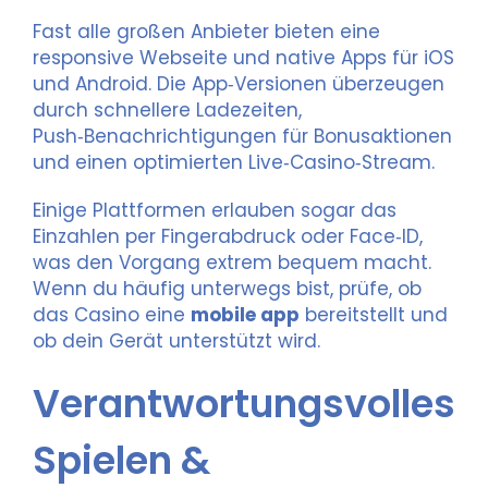
Fast alle großen Anbieter bieten eine
responsive Webseite und native Apps für iOS
und Android. Die App‑Versionen überzeugen
durch schnellere Ladezeiten,
Push‑Benachrichtigungen für Bonusaktionen
und einen optimierten Live‑Casino‑Stream.
Einige Plattformen erlauben sogar das
Einzahlen per Fingerabdruck oder Face‑ID,
was den Vorgang extrem bequem macht.
Wenn du häufig unterwegs bist, prüfe, ob
das Casino eine
mobile app
bereitstellt und
ob dein Gerät unterstützt wird.
Verantwortungsvolles
Spielen &