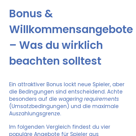
Bonus &
Willkommensangebote
– Was du wirklich
beachten solltest
Ein attraktiver Bonus lockt neue Spieler, aber
die Bedingungen sind entscheidend. Achte
besonders auf die
wagering requirements
(Umsatzbedingungen) und die maximale
Auszahlungsgrenze.
Im folgenden Vergleich findest du vier
populäre Angebote für Spieler aus