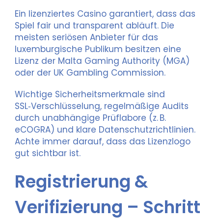
Ein lizenziertes Casino garantiert, dass das
Spiel fair und transparent abläuft. Die
meisten seriösen Anbieter für das
luxemburgische Publikum besitzen eine
Lizenz der Malta Gaming Authority (MGA)
oder der UK Gambling Commission.
Wichtige Sicherheitsmerkmale sind
SSL‑Verschlüsselung, regelmäßige Audits
durch unabhängige Prüflabore (z. B.
eCOGRA) und klare Datenschutzrichtlinien.
Achte immer darauf, dass das Lizenzlogo
gut sichtbar ist.
Registrierung &
Verifizierung – Schritt