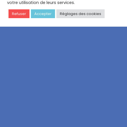
votre utilisation de leurs services.
Refuser
Accepter
Réglages des cookies