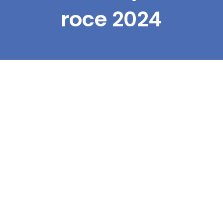
roce 2024