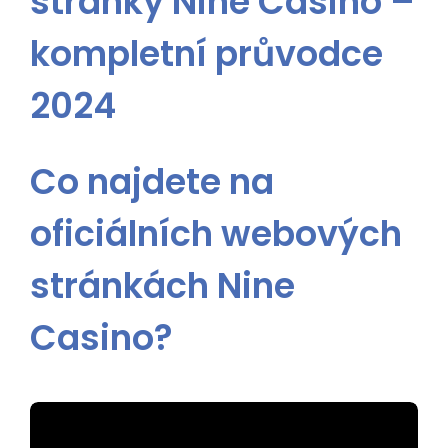
stránky Nine Casino –
kompletní průvodce
2024
Co najdete na
oficiálních webových
stránkách Nine
Casino?