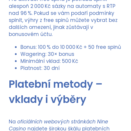
alespoň 2 000 Kč sázky na automaty s RTP
nad 96 %. Pokud se vám podaří podmínky
splnit, výhry z free spinů můžete vybrat bez
dalších omezení, jinak zůstávají v
bonusovém účtu.
Bonus: 100 % do 10 000 Kč + 50 free spinů
Wagering: 30× bonus
Minimální vklad: 500 Kč
Platnost: 30 dní
Platební metody –
vklady i výběry
Na
oficiálních webových stránkách Nine
Casino
najdete širokou škálu platebních