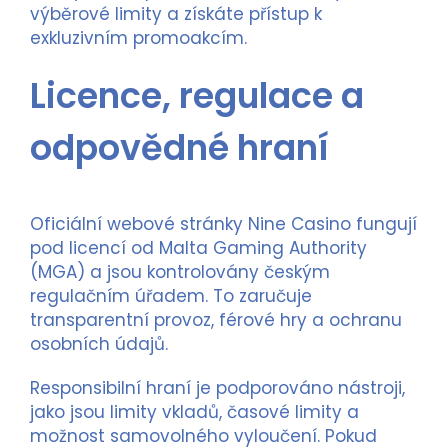
výběrové limity a získáte přístup k
exkluzivním promoakcím.
Licence, regulace a
odpovědné hraní
Oficiální webové stránky Nine Casino fungují
pod licencí od Malta Gaming Authority
(MGA) a jsou kontrolovány českým
regulačním úřadem. To zaručuje
transparentní provoz, férové hry a ochranu
osobních údajů.
Responsibilní hraní je podporováno nástroji,
jako jsou limity vkladů, časové limity a
možnost samovolného vyloučení. Pokud