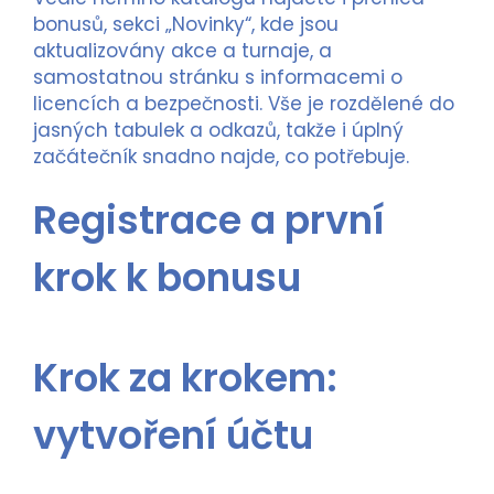
bonusů, sekci „Novinky“, kde jsou
aktualizovány akce a turnaje, a
samostatnou stránku s informacemi o
licencích a bezpečnosti. Vše je rozdělené do
jasných tabulek a odkazů, takže i úplný
začátečník snadno najde, co potřebuje.
Registrace a první
krok k bonusu
Krok za krokem:
vytvoření účtu