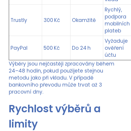
Rychlý,
podpora
Trustly
300 Kč
Okamžitě
mobilních
plateb
Vyžaduje
PayPal
500 Kč
Do 24 h
ověření
účtu
Výběry jsou nejčastěji zpracovány během
24–48 hodin, pokud použijete stejnou
metodu jako při vkladu. V případě
bankovního převodu může trvat až 3
pracovní dny.
Rychlost výběrů a
limity