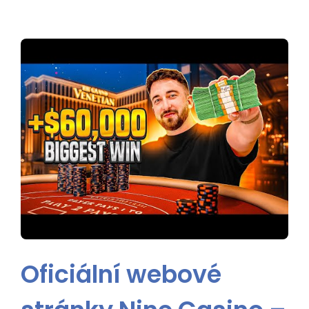
Oficiální webové