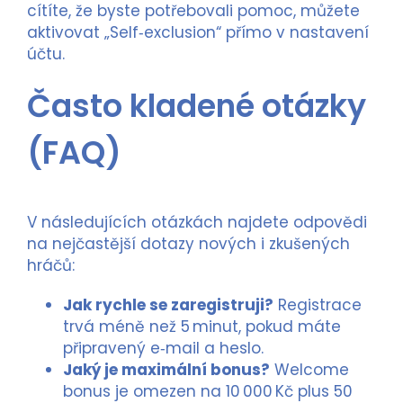
cítíte, že byste potřebovali pomoc, můžete
aktivovat „Self‑exclusion“ přímo v nastavení
účtu.
Často kladené otázky
(FAQ)
V následujících otázkách najdete odpovědi
na nejčastější dotazy nových i zkušených
hráčů:
Jak rychle se zaregistruji?
Registrace
trvá méně než 5 minut, pokud máte
připravený e‑mail a heslo.
Jaký je maximální bonus?
Welcome
bonus je omezen na 10 000 Kč plus 50