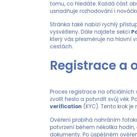
tomu, co hledáte. Každá část ob
usnadňuje rozhodování i nováč
Stránka také nabízí rychlý přístu
vysvětleny. Dále najdete sekci
P
který vás přesměruje na hlavní vs
cestách.
Registrace a 
Proces registrace na oficiálních
zvolit heslo a potvrdit svůj věk. 
verification
(KYC). Tento krok j
Ověření probíhá nahráním fotok
potvrzení během několika hodin, 
dokumenty. Po úspěšném ověření 