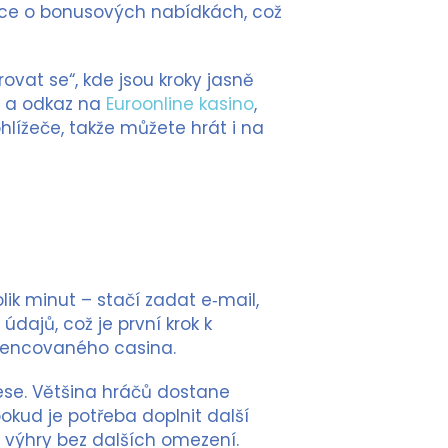
ace o bonusových nabídkách, což
rovat se“, kde jsou kroky jasně
, a odkaz na
Euroonline kasino
,
ohlížeče, takže můžete hrát i na
ik minut – stačí zadat e‑mail,
údajů, což je první krok k
icencovaného casina.
se. Většina hráčů dostane
okud je potřeba doplnit další
 výhry bez dalších omezení.