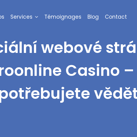
os
Services
Témoignages
Blog
Contact
ciální webové str
roonline Casino –
potřebujete vědě