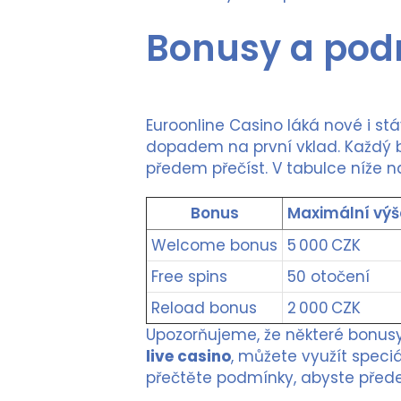
Bonusy a pod
Euroonline Casino láká nové i st
dopadem na první vklad. Každý
předem přečíst. V tabulce níže na
Bonus
Maximální výš
Welcome bonus
5 000 CZK
Free spins
50 otočení
Reload bonus
2 000 CZK
Upozorňujeme, že některé bonusy 
live casino
, můžete využít speciá
přečtěte podmínky, abyste přede