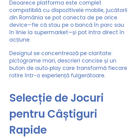
Deoarece platforma este complet
compatibilă cu dispozitivele mobile, jucătorii
din România se pot conecta de pe orice
device—fie că stau pe o bancă în parc sau
în linie la supermarket—și pot intra direct în
acțiune.
Designul se concentrează pe claritate:
pictograme mari, descrieri concise și un
buton de auto‑play care transformă fiecare
rotire într-o experiență fulgerătoare.
Selecție de Jocuri
pentru Câștiguri
Rapide