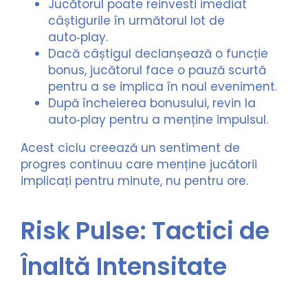
Jucătorul poate reinvesti imediat
câștigurile în următorul lot de
auto‑play.
Dacă câștigul declanșează o funcție
bonus, jucătorul face o pauză scurtă
pentru a se implica în noul eveniment.
După încheierea bonusului, revin la
auto‑play pentru a menține impulsul.
Acest ciclu creează un sentiment de
progres continuu care menține jucătorii
implicați pentru minute, nu pentru ore.
Risk Pulse: Tactici de
Înaltă Intensitate