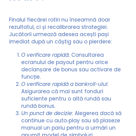
Finalul fiecărei rotiri nu înseamnă doar
rezultatul, ci și recalibrarea strategiei.
Jucătorii urmează adesea acești pași
imediat după un câștig sau o pierdere:
O verificare rapidă:
Consultarea
ecranului de payout pentru orice
declanșare de bonus sau activare de
funcție.
O verificare rapidă a bankroll-ului:
Asigurarea că mai sunt fonduri
suficiente pentru o altă rundă sau
rundă bonus.
Un punct de decizie:
Alegerea dacă să
continue cu auto‑play sau să plaseze
manual un pariu pentru a urmări un
anumit model de simboluri.