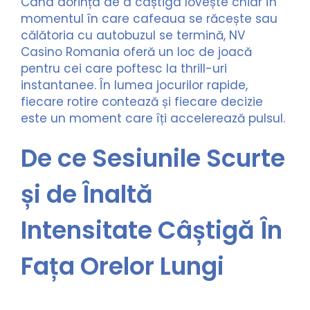
Când dorința de a câștiga lovește chiar în
momentul în care cafeaua se răcește sau
călătoria cu autobuzul se termină, NV
Casino Romania oferă un loc de joacă
pentru cei care poftesc la thrill-uri
instantanee. În lumea jocurilor rapide,
fiecare rotire contează și fiecare decizie
este un moment care îți accelerează pulsul.
De ce Sesiunile Scurte
și de Înaltă
Intensitate Câștigă În
Fața Orelor Lungi