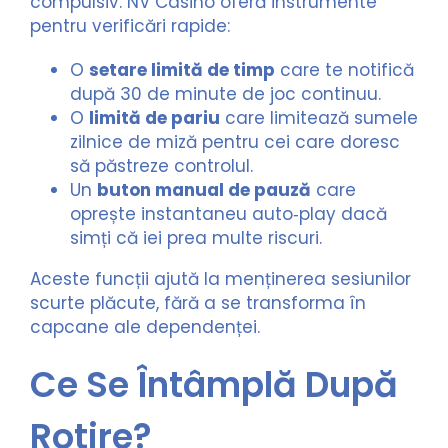
compulsiv. NV Casino oferă instrumente
pentru verificări rapide:
O
setare limită de timp
care te notifică
după 30 de minute de joc continuu.
O
limită de pariu
care limitează sumele
zilnice de miză pentru cei care doresc
să păstreze controlul.
Un
buton manual de pauză
care
oprește instantaneu auto‑play dacă
simți că iei prea multe riscuri.
Aceste funcții ajută la menținerea sesiunilor
scurte plăcute, fără a se transforma în
capcane ale dependenței.
Ce Se Întâmplă După
Rotire?