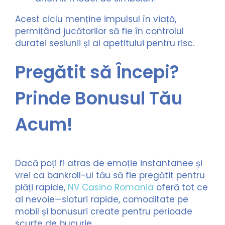
Acest ciclu menține impulsul în viață,
permițând jucătorilor să fie în controlul
duratei sesiunii și al apetitului pentru risc.
Pregătit să Începi?
Prinde Bonusul Tău
Acum!
Dacă poți fi atras de emoție instantanee și
vrei ca bankroll-ul tău să fie pregătit pentru
plăți rapide,
NV Casino Romania
oferă tot ce
ai nevoie—sloturi rapide, comoditate pe
mobil și bonusuri create pentru perioade
scurte de bucurie.