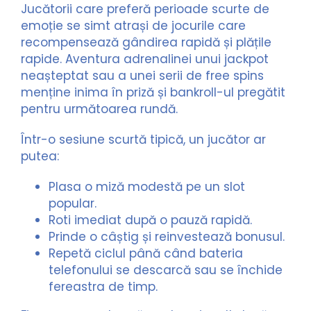
Jucătorii care preferă perioade scurte de
emoție se simt atrași de jocurile care
recompensează gândirea rapidă și plățile
rapide. Aventura adrenalinei unui jackpot
neașteptat sau a unei serii de free spins
menține inima în priză și bankroll-ul pregătit
pentru următoarea rundă.
Într-o sesiune scurtă tipică, un jucător ar
putea:
Plasa o miză modestă pe un slot
popular.
Roti imediat după o pauză rapidă.
Prinde o câștig și reinvestează bonusul.
Repetă ciclul până când bateria
telefonului se descarcă sau se închide
fereastra de timp.