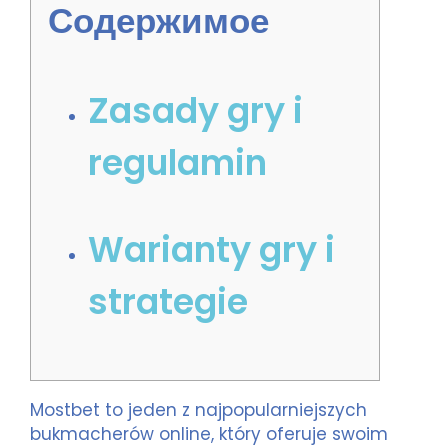
Содержимое
Zasady gry i
regulamin
Warianty gry i
strategie
Mostbet to jeden z najpopularniejszych
bukmacherów online, który oferuje swoim