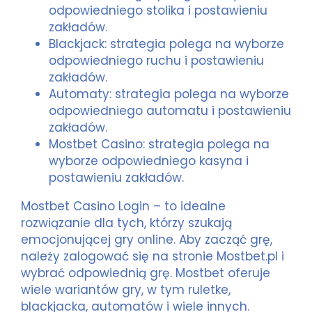
odpowiedniego stolika i postawieniu
zakładów.
Blackjack: strategia polega na wyborze
odpowiedniego ruchu i postawieniu
zakładów.
Automaty: strategia polega na wyborze
odpowiedniego automatu i postawieniu
zakładów.
Mostbet Casino: strategia polega na
wyborze odpowiedniego kasyna i
postawieniu zakładów.
Mostbet Casino Login – to idealne
rozwiązanie dla tych, którzy szukają
emocjonującej gry online. Aby zacząć grę,
należy zalogować się na stronie Mostbet.pl i
wybrać odpowiednią grę. Mostbet oferuje
wiele wariantów gry, w tym ruletke,
blackjacka, automatów i wiele innych.