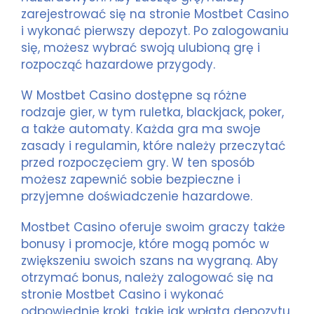
zarejestrować się na stronie Mostbet Casino
i wykonać pierwszy depozyt. Po zalogowaniu
się, możesz wybrać swoją ulubioną grę i
rozpocząć hazardowe przygody.
W Mostbet Casino dostępne są różne
rodzaje gier, w tym ruletka, blackjack, poker,
a także automaty. Każda gra ma swoje
zasady i regulamin, które należy przeczytać
przed rozpoczęciem gry. W ten sposób
możesz zapewnić sobie bezpieczne i
przyjemne doświadczenie hazardowe.
Mostbet Casino oferuje swoim graczy także
bonusy i promocje, które mogą pomóc w
zwiększeniu swoich szans na wygraną. Aby
otrzymać bonus, należy zalogować się na
stronie Mostbet Casino i wykonać
odpowiednie kroki, takie jak wpłata depozytu