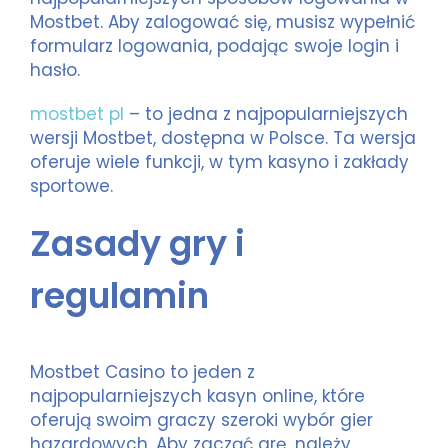
Mostbet. Aby zalogować się, musisz wypełnić
formularz logowania, podając swoje login i
hasło.
mostbet pl
– to jedna z najpopularniejszych
wersji Mostbet, dostępna w Polsce. Ta wersja
oferuje wiele funkcji, w tym kasyno i zakłady
sportowe.
Zasady gry i
regulamin
Mostbet Casino to jeden z
najpopularniejszych kasyn online, które
oferują swoim graczy szeroki wybór gier
hazardowych. Aby zacząć grę, należy