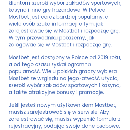
klientom szeroki wybór zakładów sportowych,
kasyno i inne gry hazardowe. W Polsce
Mostbet jest coraz bardziej popularny, a
wiele osób szuka informacji o tym, jak
zarejestrować się w Mostbet i rozpocząć grę.
W tym przewodniku pokażemy, jak
zalogować się w Mostbet i rozpocząć grę.
Mostbet jest dostępny w Polsce od 2019 roku,
a od tego czasu zyskał ogromną
popularność. Wielu polskich graczy wybiera
Mostbet ze względu na jego łatwość użycia,
szeroki wybór zakładów sportowych i kasyna,
a także atrakcyjne bonusy i promocje.
Jeśli jesteś nowym użytkownikiem Mostbet,
musisz zarejestrować się w serwisie. Aby
zarejestrować się, musisz wypełnić formularz
rejestracyjny, podając swoje dane osobowe,