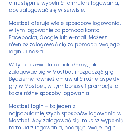
a następnie wypełnić formularz logowania,
aby zalogować się w serwisie.
Mostbet oferuje wiele sposobów logowania,
w tym logowanie za pomocą konta
Facebooka, Google lub e-mail. Możesz
również zalogować się za pomocą swojego
loginu i hasła.
W tym przewodniku pokażemy, jak
zalogować się w Mostbet i rozpocząć grę.
Będziemy również omawialić różne aspekty
gry w Mostbet, w tym bonusy i promocje, a
także różne sposoby logowania.
Mostbet login – to jeden z
najpopularniejszych sposobów logowania w
Mostbet. Aby zalogować się, musisz wypełnić
formularz logowania, podając swoje login i