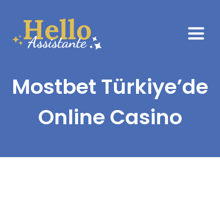
Passer
au
contenu
Togg
Navi
Accueil
Mostbet Türkiye’de
À propos
Online Casino
Services
Témoignages
Blog
Contact