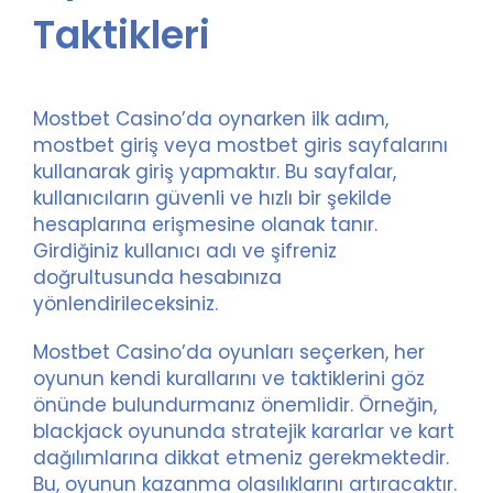
Taktikleri
Mostbet Casino’da oynarken ilk adım,
mostbet giriş veya mostbet giris sayfalarını
kullanarak giriş yapmaktır. Bu sayfalar,
kullanıcıların güvenli ve hızlı bir şekilde
hesaplarına erişmesine olanak tanır.
Girdiğiniz kullanıcı adı ve şifreniz
doğrultusunda hesabınıza
yönlendirileceksiniz.
Mostbet Casino’da oyunları seçerken, her
oyunun kendi kurallarını ve taktiklerini göz
önünde bulundurmanız önemlidir. Örneğin,
blackjack oyununda stratejik kararlar ve kart
dağılımlarına dikkat etmeniz gerekmektedir.
Bu, oyunun kazanma olasılıklarını artıracaktır.