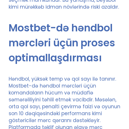
seçmək mümkündür. Bu yanaşma, beysbol
kimi mürəkkəb idman növlərində riski azaldır.
Mostbet-də həndbol
mərcləri üçün proses
optimallaşdırması
Həndbol, yüksək temp və qol sayı ilə tanınır.
Mostbet-də həndbol mərcləri üçün
komandaların hücum və müdafiə
səmərəliliyini təhlil etmək vacibdir. Məsələn,
orta qol sayı, penalti çevirmə faizi və oyunun
son 10 dəqiqəsindəki performans kimi
göstəricilər mərc qərarını dəstəkləyir.
Platformada təklif olunan əlavə mərc