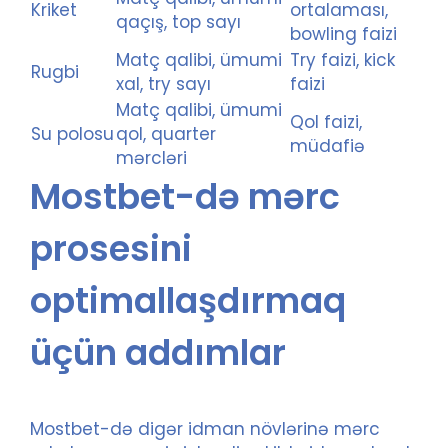
Kriket
ortalaması,
qaçış, top sayı
bowling faizi
Matç qalibi, ümumi
Try faizi, kick
Rugbi
xal, try sayı
faizi
Matç qalibi, ümumi
Qol faizi,
Su polosu
qol, quarter
müdafiə
mərcləri
Mostbet-də mərc
prosesini
optimallaşdırmaq
üçün addımlar
Mostbet-də digər idman növlərinə mərc