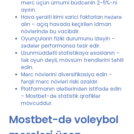
mərc üçün ümumi büdcənin 2-5%-ni
ayırın.
Hava şəraiti kimi xarici faktorları nəzərə
alın – açıq havada keçirilən idman
növlərində bu vacibdir.
Oyunçuların fiziki durumunu izləyin –
zədələr performansa təsir edir.
Uzunmüddətli statistikaya əsaslanın –
tək oyun deyil, mövsüm trendlərini təhlil
edin.
Mərc növlərini diversifikasiya edin –
fərqli mərc növləri riski azaldır.
Platformanın alətlərindən istifadə edin
– Mostbet-də statistik qrafiklər
mövcuddur.
Mostbet-də voleybol