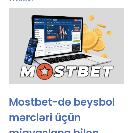
Mostbet-də beysbol
mərcləri üçün
miqyaslana bilən