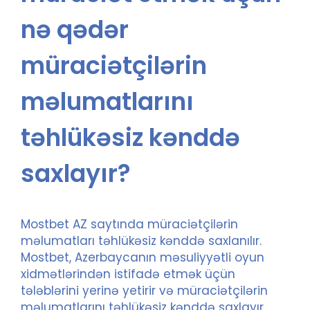
nə qədər
müraciətçilərin
məlumatlarını
təhlükəsiz kənddə
saxlayır?
Mostbet AZ saytında müraciətçilərin
məlumatları təhlükəsiz kənddə saxlanılır.
Mostbet, Azerbaycanın məsuliyyətli oyun
xidmətlərindən istifadə etmək üçün
tələblərini yerinə yetirir və müraciətçilərin
məlumatlarını təhlükəsiz kənddə saxlayır.