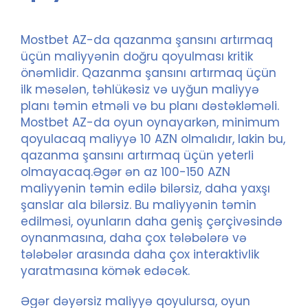
Mostbet AZ-da qazanma şansını artırmaq
üçün maliyyənin doğru qoyulması kritik
önəmlidir. Qazanma şansını artırmaq üçün
ilk məsələn, təhlükəsiz və uyğun maliyyə
planı təmin etməli və bu planı dəstəkləməli.
Mostbet AZ-da oyun oynayarkən, minimum
qoyulacaq maliyyə 10 AZN olmalıdır, lakin bu,
qazanma şansını artırmaq üçün yeterli
olmayacaq.Əgər ən az 100-150 AZN
maliyyənin təmin edilə bilərsiz, daha yaxşı
şanslar ala bilərsiz. Bu maliyyənin təmin
edilməsi, oyunların daha geniş çərçivəsində
oynanmasına, daha çox tələbələrə və
tələbələr arasında daha çox interaktivlik
yaratmasına kömək edəcək.
Əgər dəyərsiz maliyyə qoyulursa, oyun