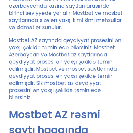
azerbaycanda kazino saytları arasında
birinci səviyyədə yer alır. Mostbet və mosbet
saytlarında sizə ən yaxşı kimi kimi məhsullar
və xidmətlər sunulur.
Mostbet AZ saytında qeydiyyat prosesini ən
yaxşı şəkildə təmin edə bilərsiniz. Mostbet
Azerbaycan və Mostbet.az saytlarında
qeydiyyat prosesi ən yaxşı şəkildə təmin
edilmişdir. Mostbet və mosbet saytlarında
qeydiyyat prosesi ən yaxşı şəkildə təmin
edilmişdir. Siz mostbet az qeydiyyat
prosesini ən yaxşı şəkildə təmin edə
bilərsiniz.
Mostbet AZ rəsmi
saytı haqqında