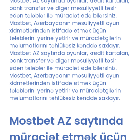
Mostbet AZ saytında oyunlar, kredit kartaları,
bank transfer və digər məsuliyyətli təsir
edən tələblər ilə müraciət edə bilərsiniz.
Mostbet, Azerbaycanın məsuliyyətli oyun
xidmətlərindən istifadə etmək üçün
tələblərini yerinə yetirir və müraciətçilərin
məlumatlarını təhlükəsiz kənddə saxlayır.
Mostbet AZ saytında oyunlar, kredit kartaları,
bank transfer və digər məsuliyyətli təsir
edən tələblər ilə müraciət edə bilərsiniz.
Mostbet, Azerbaycanın məsuliyyətli oyun
xidmətlərindən istifadə etmək üçün
tələblərini yerinə yetirir və müraciətçilərin
məlumatlarını təhlükəsiz kənddə saxlayır.
Mostbet AZ saytında
müraciət etmək üçün