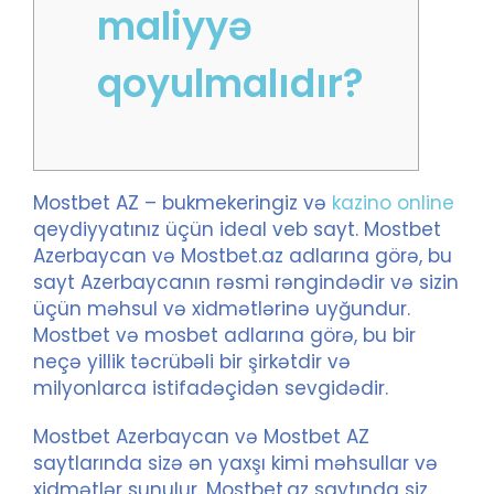
maliyyə
qoyulmalıdır?
Mostbet AZ – bukmekeringiz və
kazino online
qeydiyyatınız üçün ideal veb sayt. Mostbet
Azerbaycan və Mostbet.az adlarına görə, bu
sayt Azerbaycanın rəsmi rəngindədir və sizin
üçün məhsul və xidmətlərinə uyğundur.
Mostbet və mosbet adlarına görə, bu bir
neçə yillik təcrübəli bir şirkətdir və
milyonlarca istifadəçidən sevgidədir.
Mostbet Azerbaycan və Mostbet AZ
saytlarında sizə ən yaxşı kimi məhsullar və
xidmətlər sunulur. Mostbet.az saytında siz