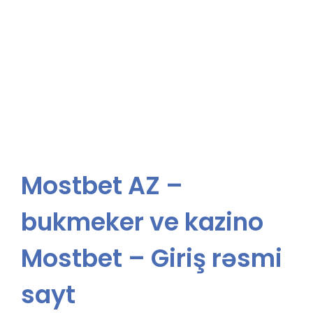
Mostbet AZ –
bukmeker ve kazino
Mostbet – Giriş rəsmi
sayt