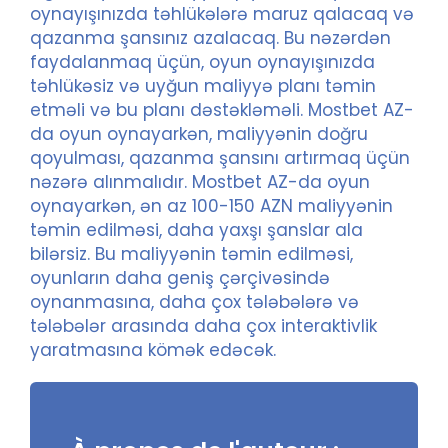
oynayışınızda təhlükələrə maruz qalacaq və
qazanma şansınız azalacaq. Bu nəzərdən
faydalanmaq üçün, oyun oynayışınızda
təhlükəsiz və uyğun maliyyə planı təmin
etməli və bu planı dəstəkləməli. Mostbet AZ-
da oyun oynayarkən, maliyyənin doğru
qoyulması, qazanma şansını artırmaq üçün
nəzərə alınmalıdır. Mostbet AZ-da oyun
oynayarkən, ən az 100-150 AZN maliyyənin
təmin edilməsi, daha yaxşı şanslar ala
bilərsiz. Bu maliyyənin təmin edilməsi,
oyunların daha geniş çərçivəsində
oynanmasına, daha çox tələbələrə və
tələbələr arasında daha çox interaktivlik
yaratmasına kömək edəcək.