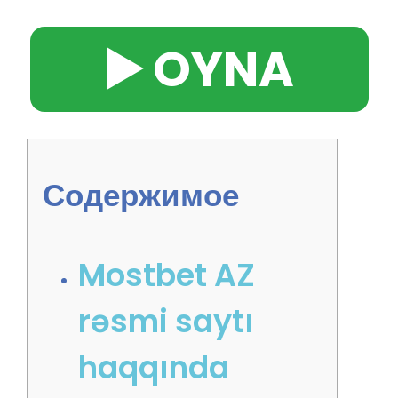
▶️ OYNA
Содержимое
Mostbet AZ
rəsmi saytı
haqqında