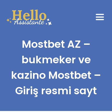
Passer
au
contenu
Togg
Navi
Accueil
Mostbet AZ –
À propos
bukmeker ve
Services
kazino Mostbet –
Témoignages
Giriş rəsmi sayt
Blog
Contact