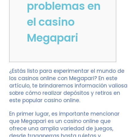
problemas en
el casino
Megapari
¿Estás listo para experimentar el mundo de
los casinos online con Megapari? En este
artículo, te brindaremos información valiosa
sobre cómo realizar depósitos y retiros en
este popular casino online.
En primer lugar, es importante mencionar
que Megapari es un casino online que
ofrece una amplia variedad de juegos,
desde tragaperras hasta ruletas y