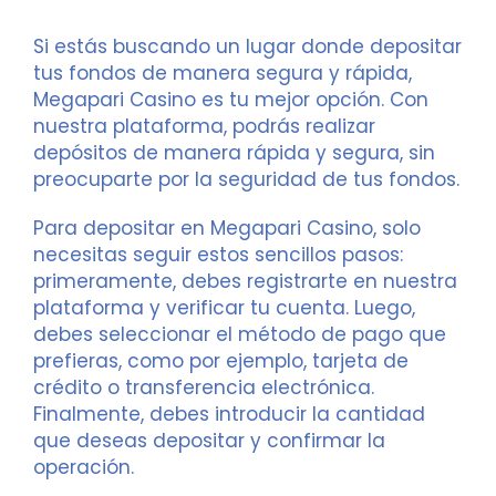
Si estás buscando un lugar donde depositar
tus fondos de manera segura y rápida,
Megapari Casino es tu mejor opción. Con
nuestra plataforma, podrás realizar
depósitos de manera rápida y segura, sin
preocuparte por la seguridad de tus fondos.
Para depositar en Megapari Casino, solo
necesitas seguir estos sencillos pasos:
primeramente, debes registrarte en nuestra
plataforma y verificar tu cuenta. Luego,
debes seleccionar el método de pago que
prefieras, como por ejemplo, tarjeta de
crédito o transferencia electrónica.
Finalmente, debes introducir la cantidad
que deseas depositar y confirmar la
operación.