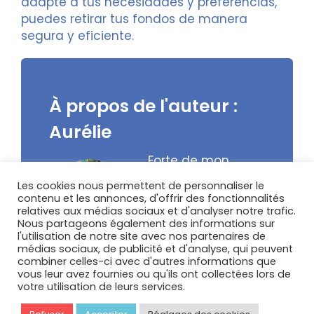
adapte a tus necesidades y preferencias,
puedes retirar tus fondos de manera
segura y eficiente.
À propos de l'auteur :
Aurélie
Forte de mon
expérience de plus
Les cookies nous permettent de personnaliser le
de 18 ans dans
contenu et les annonces, d'offrir des fonctionnalités
l'assistanat j'ai à
relatives aux médias sociaux et d'analyser notre trafic.
Nous partageons également des informations sur
cœur de mettre
l'utilisation de notre site avec nos partenaires de
mon expérience au profit des
médias sociaux, de publicité et d'analyse, qui peuvent
coachs et des formateurs.
combiner celles-ci avec d'autres informations que
vous leur avez fournies ou qu'ils ont collectées lors de
votre utilisation de leurs services.