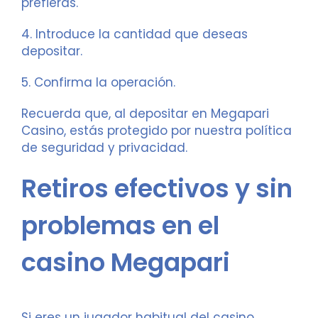
prefieras.
4. Introduce la cantidad que deseas
depositar.
5. Confirma la operación.
Recuerda que, al depositar en Megapari
Casino, estás protegido por nuestra política
de seguridad y privacidad.
Retiros efectivos y sin
problemas en el
casino Megapari
Si eres un jugador habitual del casino