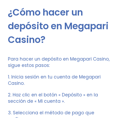
¿Cómo hacer un
depósito en Megapari
Casino?
Para hacer un depósito en Megapari Casino,
sigue estos pasos:
1. Inicia sesión en tu cuenta de Megapari
Casino.
2. Haz clic en el botón « Depósito » en la
sección de « Mi cuenta ».
3. Selecciona el método de pago que