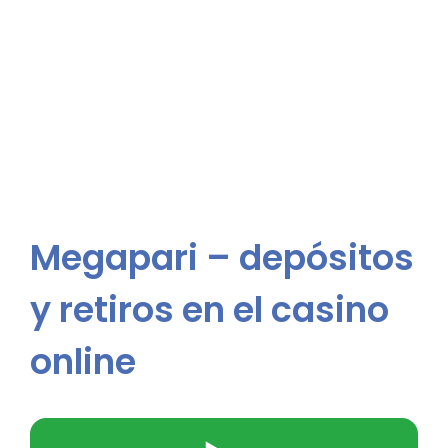
Megapari – depósitos
y retiros en el casino
online