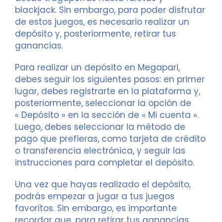
blackjack. Sin embargo, para poder disfrutar
de estos juegos, es necesario realizar un
depósito y, posteriormente, retirar tus
ganancias.
Para realizar un depósito en Megapari,
debes seguir los siguientes pasos: en primer
lugar, debes registrarte en la plataforma y,
posteriormente, seleccionar la opción de
« Depósito » en la sección de « Mi cuenta ».
Luego, debes seleccionar la método de
pago que prefieras, como tarjeta de crédito
o transferencia electrónica, y seguir las
instrucciones para completar el depósito.
Una vez que hayas realizado el depósito,
podrás empezar a jugar a tus juegos
favoritos. Sin embargo, es importante
recordar que, para retirar tus ganancias,