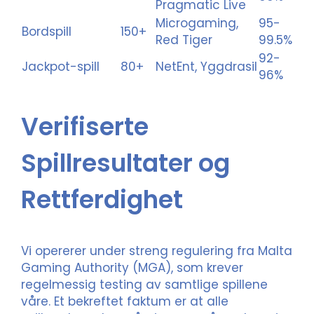
Pragmatic Live
Microgaming,
95-
Bordspill
150+
Red Tiger
99.5%
92-
Jackpot-spill
80+
NetEnt, Yggdrasil
96%
Verifiserte
Spillresultater og
Rettferdighet
Vi opererer under streng regulering fra Malta
Gaming Authority (MGA), som krever
regelmessig testing av samtlige spillene
våre. Et bekreftet faktum er at alle