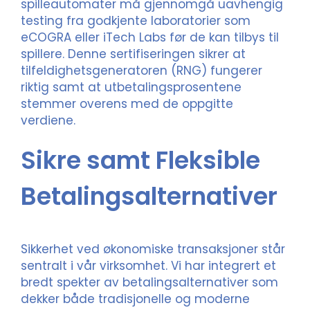
spilleautomater må gjennomgå uavhengig
testing fra godkjente laboratorier som
eCOGRA eller iTech Labs før de kan tilbys til
spillere. Denne sertifiseringen sikrer at
tilfeldighetsgeneratoren (RNG) fungerer
riktig samt at utbetalingsprosentene
stemmer overens med de oppgitte
verdiene.
Sikre samt Fleksible
Betalingsalternativer
Sikkerhet ved økonomiske transaksjoner står
sentralt i vår virksomhet. Vi har integrert et
bredt spekter av betalingsalternativer som
dekker både tradisjonelle og moderne