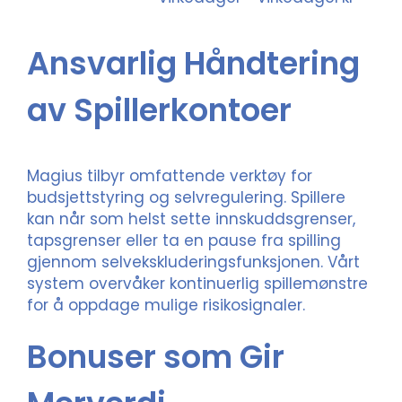
Ansvarlig Håndtering
av Spillerkontoer
Magius tilbyr omfattende verktøy for
budsjettstyring og selvregulering. Spillere
kan når som helst sette innskuddsgrenser,
tapsgrenser eller ta en pause fra spilling
gjennom selvekskluderingsfunksjonen. Vårt
system overvåker kontinuerlig spillemønstre
for å oppdage mulige risikosignaler.
Bonuser som Gir