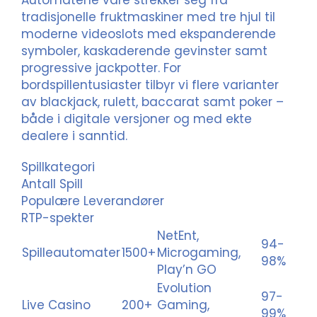
tradisjonelle fruktmaskiner med tre hjul til
moderne videoslots med ekspanderende
symboler, kaskaderende gevinster samt
progressive jackpotter. For
bordspillentusiaster tilbyr vi flere varianter
av blackjack, rulett, baccarat samt poker –
både i digitale versjoner og med ekte
dealere i sanntid.
Spillkategori
Antall Spill
Populære Leverandører
RTP-spekter
NetEnt,
94-
Spilleautomater
1500+
Microgaming,
98%
Play’n GO
Evolution
97-
Live Casino
200+
Gaming,
99%