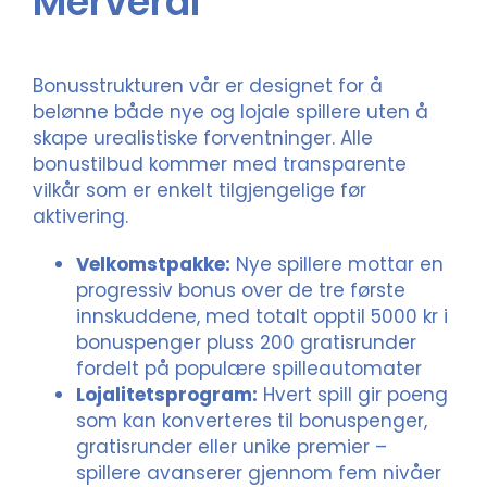
Merverdi
Bonusstrukturen vår er designet for å
belønne både nye og lojale spillere uten å
skape urealistiske forventninger. Alle
bonustilbud kommer med transparente
vilkår som er enkelt tilgjengelige før
aktivering.
Velkomstpakke:
Nye spillere mottar en
progressiv bonus over de tre første
innskuddene, med totalt opptil 5000 kr i
bonuspenger pluss 200 gratisrunder
fordelt på populære spilleautomater
Lojalitetsprogram:
Hvert spill gir poeng
som kan konverteres til bonuspenger,
gratisrunder eller unike premier –
spillere avanserer gjennom fem nivåer