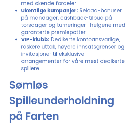
med økende fordeler
Ukentlige kampanjer:
Reload-bonuser
på mandager, cashback-tilbud på
torsdager og turneringer i helgene med
garanterte premiepotter
VIP-klubb:
Dedikerte kontoansvarlige,
raskere uttak, høyere innsatsgrenser og
invitasjoner til eksklusive
arrangementer for våre mest dedikerte
spillere
Sømløs
Spilleunderholdning
på Farten