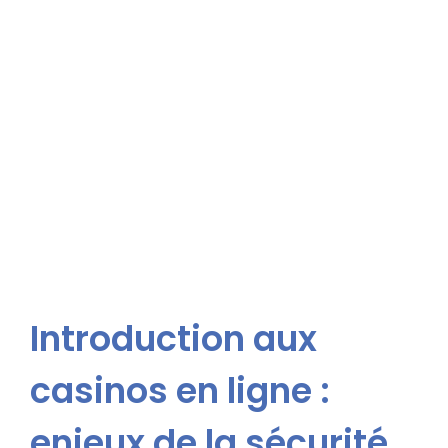
Introduction aux
casinos en ligne :
enjeux de la sécurité