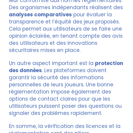
leur conformité aux normes réglementaires.
Des organismes indépendants réalisent des
analyses comparatives
pour évaluer la
transparence et l’équité des jeux proposés.
Cela permet aux utilisateurs de se faire une
opinion éclairée, en tenant compte des avis
des utilisateurs et des innovations
sécuritaires mises en place.
Un autre aspect important est la
protection
des données
. Les plateformes doivent
garantir la sécurité des informations
personnelles de leurs joueurs. Une bonne
réglementation impose également des
options de contact claires pour que les
utilisateurs puissent poser des questions ou
signaler des problèmes rapidement.
En somme, la vérification des licences et la