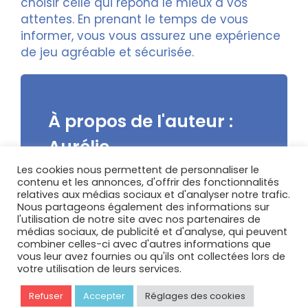
choisir celle qui répond le mieux à vos
attentes. En prenant le temps de vous
informer, vous vous assurez une expérience
de jeu agréable et sécurisée.
À propos de l'auteur :
Aurélie
Les cookies nous permettent de personnaliser le
Forte de mon
contenu et les annonces, d'offrir des fonctionnalités
expérience de plus
relatives aux médias sociaux et d'analyser notre trafic.
de 18 ans dans
Nous partageons également des informations sur
l'utilisation de notre site avec nos partenaires de
l'assistanat j'ai à
médias sociaux, de publicité et d'analyse, qui peuvent
cœur de mettre
combiner celles-ci avec d'autres informations que
mon expérience au profit des
vous leur avez fournies ou qu'ils ont collectées lors de
votre utilisation de leurs services.
coachs et des formateurs.
Refuser
Accepter
Réglages des cookies