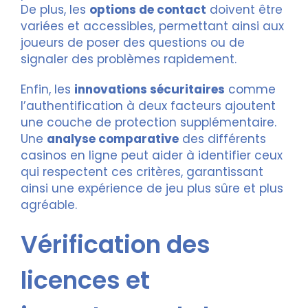
De plus, les
options de contact
doivent être
variées et accessibles, permettant ainsi aux
joueurs de poser des questions ou de
signaler des problèmes rapidement.
Enfin, les
innovations sécuritaires
comme
l’authentification à deux facteurs ajoutent
une couche de protection supplémentaire.
Une
analyse comparative
des différents
casinos en ligne peut aider à identifier ceux
qui respectent ces critères, garantissant
ainsi une expérience de jeu plus sûre et plus
agréable.
Vérification des
licences et