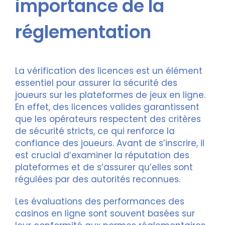
importance de la
réglementation
La vérification des licences est un élément
essentiel pour assurer la sécurité des
joueurs sur les plateformes de jeux en ligne.
En effet, des licences valides garantissent
que les opérateurs respectent des critères
de sécurité stricts, ce qui renforce la
confiance des joueurs. Avant de s’inscrire, il
est crucial d’examiner la réputation des
plateformes et de s’assurer qu’elles sont
régulées par des autorités reconnues.
Les évaluations des performances des
casinos en ligne sont souvent basées sur