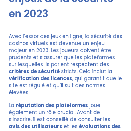
en 2023
Avec l’essor des jeux en ligne, la sécurité des
casinos virtuels est devenue un enjeu
majeur en 2023. Les joueurs doivent être
prudents et s’assurer que les plateformes
sur lesquelles ils parient respectent des
critères de sécurité
stricts. Cela inclut la
vérification des licences
, qui garantit que le
site est régulé et qu’il suit des normes
élevées.
La
réputation des plateformes
joue
également un rôle crucial. Avant de
s’inscrire, il est conseillé de consulter les
avis des utilisateurs
et les
évaluations des