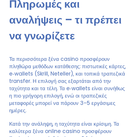
Πληρωμές και
αναλήψεις – τι πρέπει
να γνωρίζετε
Τα περισσότερα ξένα casino προσφέρουν
πληθώρα μεθόδων κατάθεσης: πιστωτικές κάρτες,
e‑wallets (Skrill, Neteller), και τοπικά τραπεζικά
transfer. Η επιλογή σας εξαρτάται από την
ταχύτητα και τα τέλη. Τα e‑wallets είναι συνήθως
η πιο γρήγορη επιλογή, ενώ οι τραπεζικές
μεταφορές μπορεί να πάρουν 3–5 εργάσιμες
ημέρες.
Κατά την ανάληψη, η ταχύτητα είναι κρίσιμη. Τα
καλύτερα ξένα online casino προσφέρουν