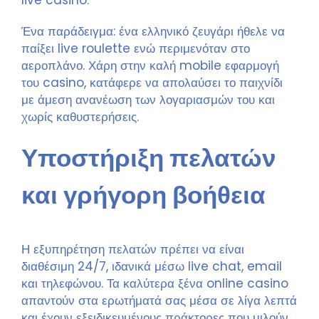
Ένα παράδειγμα: ένα ελληνικό ζευγάρι ήθελε να
παίξει live roulette ενώ περιμενόταν στο
αεροπλάνο. Χάρη στην καλή mobile εφαρμογή
του casino, κατάφερε να απολαύσει το παιχνίδι
με άμεση ανανέωση των λογαριασμών του και
χωρίς καθυστερήσεις.
Υποστήριξη πελατών
και γρήγορη βοήθεια
Η εξυπηρέτηση πελατών πρέπει να είναι
διαθέσιμη 24/7, ιδανικά μέσω live chat, email
και τηλεφώνου. Τα καλύτερα ξένα online casino
απαντούν στα ερωτήματά σας μέσα σε λίγα λεπτά
και έχουν εξειδικευμένους πράκτορες που μιλούν