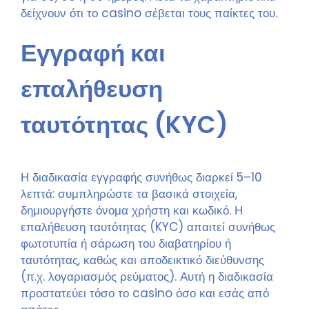
δείχνουν ότι το casino σέβεται τους παίκτες του.
Εγγραφή και
επαλήθευση
ταυτότητας (KYC)
Η διαδικασία εγγραφής συνήθως διαρκεί 5–10
λεπτά: συμπληρώστε τα βασικά στοιχεία,
δημιουργήστε όνομα χρήστη και κωδικό. Η
επαλήθευση ταυτότητας (KYC) απαιτεί συνήθως
φωτοτυπία ή σάρωση του διαβατηρίου ή
ταυτότητας, καθώς και αποδεικτικό διεύθυνσης
(π.χ. λογαριασμός ρεύματος). Αυτή η διαδικασία
προστατεύει τόσο το casino όσο και εσάς από