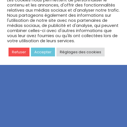
Les cookies nous permettent de personnaliser le
contenu et les annonces, d'offrir des fonctionnalités
Aurélie
relatives aux médias sociaux et d'analyser notre trafic.
Nous partageons également des informations sur
Forte de mon
l'utilisation de notre site avec nos partenaires de
médias sociaux, de publicité et d'analyse, qui peuvent
expérience de plus
combiner celles-ci avec d'autres informations que
de 18 ans dans
vous leur avez fournies ou qu'ils ont collectées lors de
l'assistanat j'ai à
votre utilisation de leurs services.
cœur de mettre
Refuser
Accepter
Réglages des cookies
mon expérience au profit des
coachs et des formateurs.