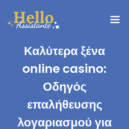
Passer
au
contenu
Togg
Navi
Accueil
Καλύτερα ξένα
À propos
online casino:
Services
Οδηγός
Témoignages
επαλήθευσης
Blog
λογαριασμού για
Contact