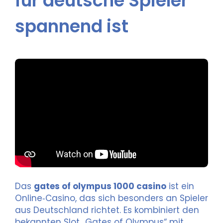
für deutsche Spieler
spannend ist
Das
gates of olympus 1000 casino
ist ein
Online‑Casino, das sich besonders an Spieler
aus Deutschland richtet. Es kombiniert den
bekannten Slot „Gates of Olympus“ mit