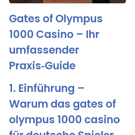
Gates of Olympus
1000 Casino – Ihr
umfassender
Praxis‑Guide
1. Einführung –
Warum das gates of
olympus 1000 casino