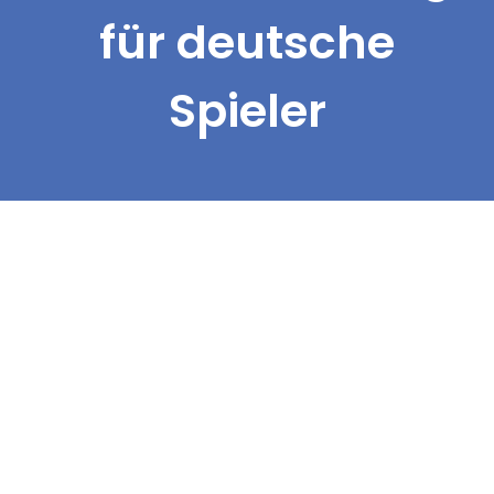
für deutsche
Spieler