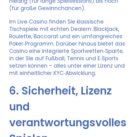
niedrig (für lange Spielsessions) bis hoch
(für große Gewinnchancen).
Im Live‑Casino finden Sie klassische
Tischspiele mit echten Dealern: Blackjack,
Roulette, Baccarat und ein umfangreiches
Poker‑Programm. Darüber hinaus bietet das
Casino eine integrierte Sportwetten‑Sparte,
in der Sie auf Fußball, Tennis und E‑Sports
setzen können – alles unter einer Lizenz und
mit einheitlicher KYC‑Abwicklung.
6. Sicherheit, Lizenz
und
verantwortungsvolles