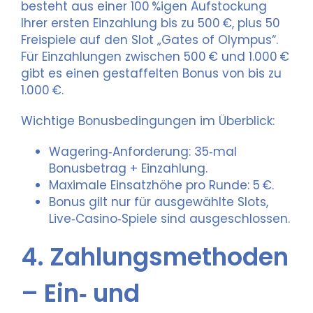
besteht aus einer 100 %igen Aufstockung
Ihrer ersten Einzahlung bis zu 500 €, plus 50
Freispiele auf den Slot „Gates of Olympus“.
Für Einzahlungen zwischen 500 € und 1.000 €
gibt es einen gestaffelten Bonus von bis zu
1.000 €.
Wichtige Bonusbedingungen im Überblick:
Wagering‑Anforderung: 35‑mal
Bonusbetrag + Einzahlung.
Maximale Einsatzhöhe pro Runde: 5 €.
Bonus gilt nur für ausgewählte Slots,
Live‑Casino‑Spiele sind ausgeschlossen.
4. Zahlungsmethoden
– Ein‑ und