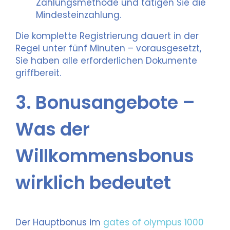
Zahlungsmethode und tätigen Sie die
Mindesteinzahlung.
Die komplette Registrierung dauert in der
Regel unter fünf Minuten – vorausgesetzt,
Sie haben alle erforderlichen Dokumente
griffbereit.
3. Bonusangebote –
Was der
Willkommensbonus
wirklich bedeutet
Der Hauptbonus im
gates of olympus 1000