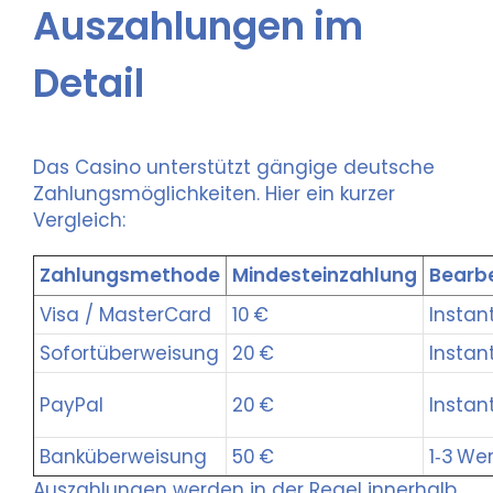
Auszahlungen im
Detail
Das Casino unterstützt gängige deutsche
Zahlungsmöglichkeiten. Hier ein kurzer
Vergleich:
Zahlungsmethode
Mindesteinzahlung
Bearbe
Visa / MasterCard
10 €
Instan
Sofortüberweisung
20 €
Instan
PayPal
20 €
Instan
Banküberweisung
50 €
1‑3 We
Auszahlungen werden in der Regel innerhalb