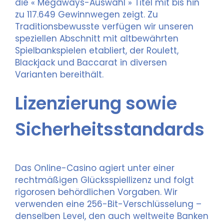
die « Megaways-Auswahl » Titel mit bis hin
zu 117.649 Gewinnwegen zeigt. Zu
Traditionsbewusste verfügen wir unseren
speziellen Abschnitt mit altbewährten
Spielbankspielen etabliert, der Roulett,
Blackjack und Baccarat in diversen
Varianten bereithält.
Lizenzierung sowie
Sicherheitsstandards
Das Online-Casino agiert unter einer
rechtmäßigen Glücksspiellizenz und folgt
rigorosen behördlichen Vorgaben. Wir
verwenden eine 256-Bit-Verschlüsselung –
denselben Level, den auch weltweite Banken