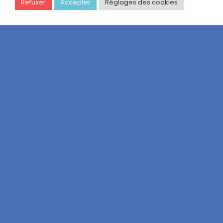
Refuser
Accepter
Réglages des cookies