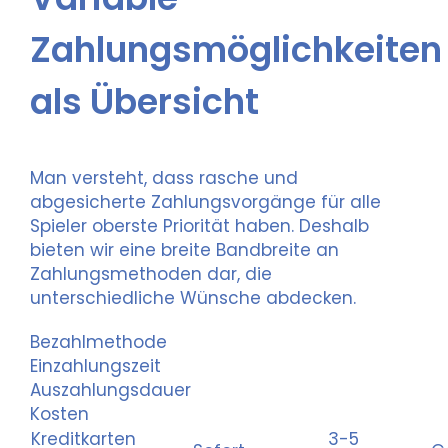
Zahlungsmöglichkeiten
als Übersicht
Man versteht, dass rasche und
abgesicherte Zahlungsvorgänge für alle
Spieler oberste Priorität haben. Deshalb
bieten wir eine breite Bandbreite an
Zahlungsmethoden dar, die
unterschiedliche Wünsche abdecken.
Bezahlmethode
Einzahlungszeit
Auszahlungsdauer
Kosten
Kreditkarten
3-5