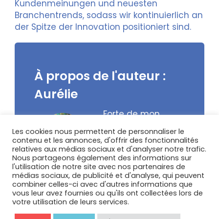
Kundenmeinungen und neuesten
Branchentrends, sodass wir kontinuierlich an
der Spitze der Innovation positioniert sind.
À propos de l'auteur :
Aurélie
Forte de mon
expérience de plus
Les cookies nous permettent de personnaliser le
de 18 ans dans
contenu et les annonces, d'offrir des fonctionnalités
l'assistanat j'ai à
relatives aux médias sociaux et d'analyser notre trafic.
Nous partageons également des informations sur
cœur de mettre
l'utilisation de notre site avec nos partenaires de
mon expérience au profit des
médias sociaux, de publicité et d'analyse, qui peuvent
coachs et des formateurs.
combiner celles-ci avec d'autres informations que
vous leur avez fournies ou qu'ils ont collectées lors de
votre utilisation de leurs services.