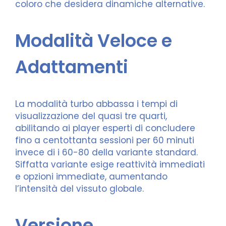
coloro che desidera dinamiche alternative.
Modalità Veloce e
Adattamenti
La modalità turbo abbassa i tempi di
visualizzazione del quasi tre quarti,
abilitando ai player esperti di concludere
fino a centottanta sessioni per 60 minuti
invece di i 60-80 della variante standard.
Siffatta variante esige reattività immediati
e opzioni immediate, aumentando
l’intensità del vissuto globale.
Versione