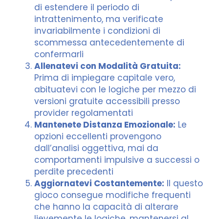
di estendere il periodo di
intrattenimento, ma verificate
invariabilmente i condizioni di
scommessa antecedentemente di
confermarli
Allenatevi con Modalità Gratuita:
Prima di impiegare capitale vero,
abituatevi con le logiche per mezzo di
versioni gratuite accessibili presso
provider regolamentati
Mantenete Distanza Emozionale:
Le
opzioni eccellenti provengono
dall’analisi oggettiva, mai da
comportamenti impulsive a successi o
perdite precedenti
Aggiornatevi Costantemente:
Il questo
gioco consegue modifiche frequenti
che hanno la capacità di alterare
lievemente le logiche, mantenersi al