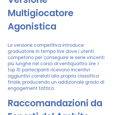
Multigiocatore
Agonistica
La versione competitiva introduce
graduatorie in tempo live dove i utenti
competono per conseguire le serie vincenti
più lunghe nel corso di ventiquattro ore. I
top 10 partecipanti ricevono incentivi
aggiuntivi correlati alla propria classifica
finale, producendo un addizionale grado di
engagement tattico.
Raccomandazioni da