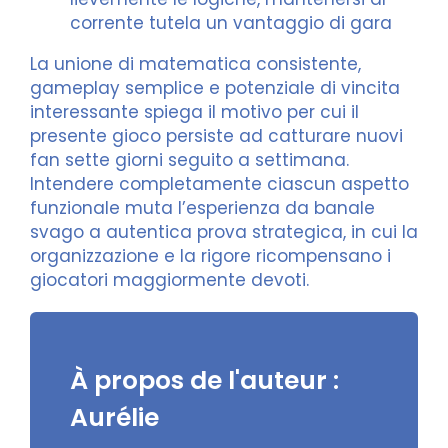
corrente tutela un vantaggio di gara
La unione di matematica consistente,
gameplay semplice e potenziale di vincita
interessante spiega il motivo per cui il
presente gioco persiste ad catturare nuovi
fan sette giorni seguito a settimana.
Intendere completamente ciascun aspetto
funzionale muta l’esperienza da banale
svago a autentica prova strategica, in cui la
organizzazione e la rigore ricompensano i
giocatori maggiormente devoti.
À propos de l'auteur :
Aurélie