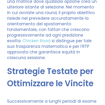
una matrice dove qualsiasi opzione crea un
ulteriore istante di selezione. Nel momento
in cui avviate una round, il proprio obiettivo
risiede nel prevedere accuratamente la
orientamento del spostamento
fondamentale, con fattori che crescono
progressivamente ad ogni predizione
esatta.
Chicken Road
si distingue per tale
sua trasparenza matematica e per l’RTP
approvato che garantisce equità in
ciascuna sessione.
Strategie Testate per
Ottimizzare le Vincite
Successivamente a lunghi periodi di esame