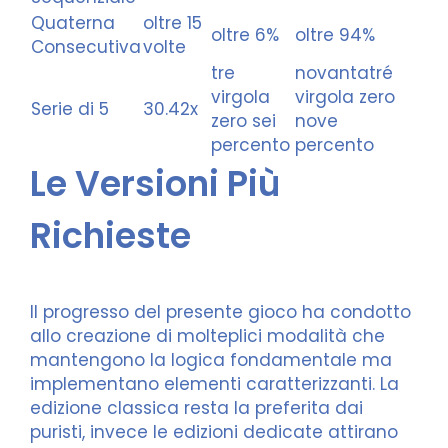
Quaterna
oltre 15
oltre 6%
oltre 94%
Consecutiva
volte
tre
novantatré
virgola
virgola zero
Serie di 5
30.42x
zero sei
nove
percento
percento
Le Versioni Più
Richieste
Il progresso del presente gioco ha condotto
allo creazione di molteplici modalità che
mantengono la logica fondamentale ma
implementano elementi caratterizzanti. La
edizione classica resta la preferita dai
puristi, invece le edizioni dedicate attirano