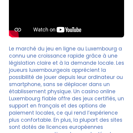
Le marché du jeu en ligne au Luxembourg a
connu une croissance rapide grâce à une
législation claire et à la demande locale. Les
joueurs luxembourgeois apprécient la
possibilité de jouer depuis leur ordinateur ou
smartphone, sans se déplacer dans un
établissement physique. Un casino online
Luxembourg fiable offre des jeux certifiés, un
support en français et des options de
paiement locales, ce qui rend l’expérience
plus confortable. En plus, la plupart des sites
sont dotés de licences européennes