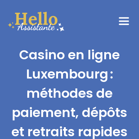
Passer
au
contenu
Togg
Navi
Accueil
Casino en ligne
À propos
Luxembourg :
Services
méthodes de
Témoignages
paiement, dépôts
Blog
et retraits rapides
Contact