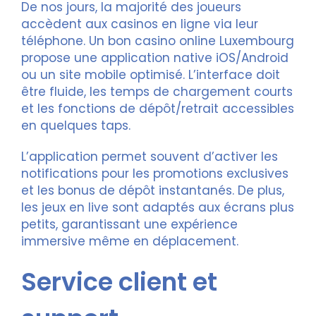
De nos jours, la majorité des joueurs
accèdent aux casinos en ligne via leur
téléphone. Un bon casino online Luxembourg
propose une application native iOS/Android
ou un site mobile optimisé. L’interface doit
être fluide, les temps de chargement courts
et les fonctions de dépôt/retrait accessibles
en quelques taps.
L’application permet souvent d’activer les
notifications pour les promotions exclusives
et les bonus de dépôt instantanés. De plus,
les jeux en live sont adaptés aux écrans plus
petits, garantissant une expérience
immersive même en déplacement.
Service client et