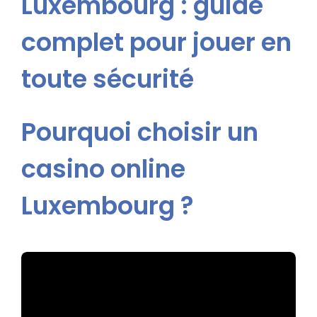
Luxembourg : guide
complet pour jouer en
toute sécurité
Pourquoi choisir un
casino online
Luxembourg ?