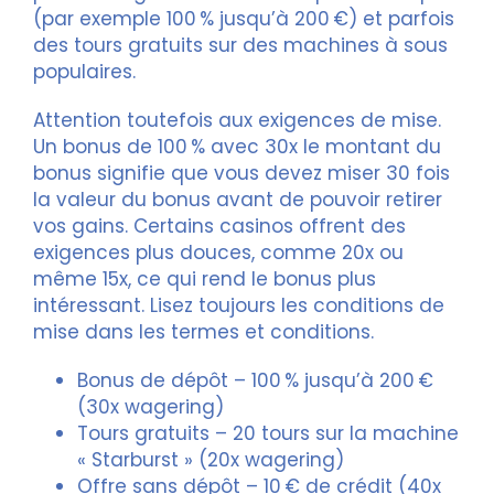
(par exemple 100 % jusqu’à 200 €) et parfois
des tours gratuits sur des machines à sous
populaires.
Attention toutefois aux exigences de mise.
Un bonus de 100 % avec 30x le montant du
bonus signifie que vous devez miser 30 fois
la valeur du bonus avant de pouvoir retirer
vos gains. Certains casinos offrent des
exigences plus douces, comme 20x ou
même 15x, ce qui rend le bonus plus
intéressant. Lisez toujours les conditions de
mise dans les termes et conditions.
Bonus de dépôt – 100 % jusqu’à 200 €
(30x wagering)
Tours gratuits – 20 tours sur la machine
« Starburst » (20x wagering)
Offre sans dépôt – 10 € de crédit (40x