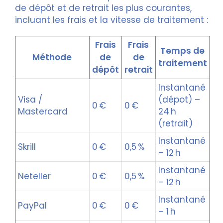
de dépôt et de retrait les plus courantes,
incluant les frais et la vitesse de traitement :
Frais
Frais
Temps de
Méthode
de
de
traitement
dépôt
retrait
Instantané
Visa /
(dépot) –
0 €
0 €
Mastercard
24 h
(retrait)
Instantané
Skrill
0 €
0,5 %
– 12 h
Instantané
Neteller
0 €
0,5 %
– 12 h
Instantané
PayPal
0 €
0 €
– 1 h