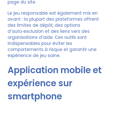
page du site.
Le jeu responsable est également mis en
avant : la plupart des plateformes offrent
des limites de dépôt, des options
d’auto‑exclusion et des liens vers des
organisations d’aide. Ces outils sont
indispensables pour éviter les
comportements à risque et garantir une
expérience de jeu saine.
Application mobile et
expérience sur
smartphone