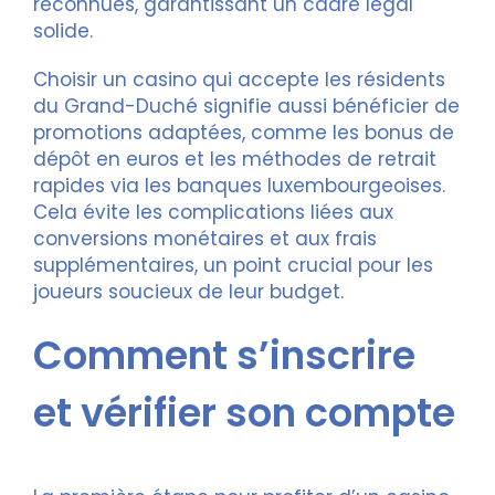
reconnues, garantissant un cadre légal
solide.
Choisir un casino qui accepte les résidents
du Grand-Duché signifie aussi bénéficier de
promotions adaptées, comme les bonus de
dépôt en euros et les méthodes de retrait
rapides via les banques luxembourgeoises.
Cela évite les complications liées aux
conversions monétaires et aux frais
supplémentaires, un point crucial pour les
joueurs soucieux de leur budget.
Comment s’inscrire
et vérifier son compte