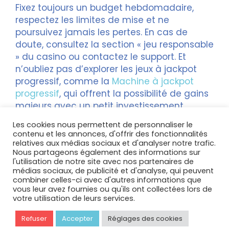
Fixez toujours un budget hebdomadaire,
respectez les limites de mise et ne
poursuivez jamais les pertes. En cas de
doute, consultez la section « jeu responsable
» du casino ou contactez le support. Et
n’oubliez pas d’explorer les jeux à jackpot
progressif, comme la
Machine à jackpot
progressif
, qui offrent la possibilité de gains
majeurs avec un petit investissement.
Les cookies nous permettent de personnaliser le
contenu et les annonces, d'offrir des fonctionnalités
relatives aux médias sociaux et d'analyser notre trafic.
Nous partageons également des informations sur
À propos de l'auteur :
l'utilisation de notre site avec nos partenaires de
médias sociaux, de publicité et d'analyse, qui peuvent
Aurélie
combiner celles-ci avec d'autres informations que
vous leur avez fournies ou qu'ils ont collectées lors de
Forte de mon
votre utilisation de leurs services.
expérience de plus
Refuser
Accepter
Réglages des cookies
de 18 ans dans