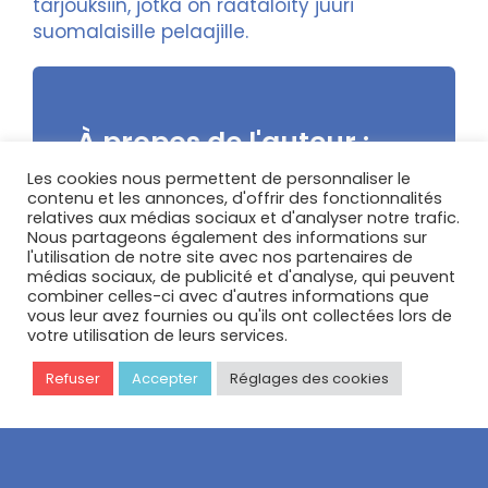
tarjouksiin, jotka on räätälöity juuri
suomalaisille pelaajille.
À propos de l'auteur :
Aurélie
Les cookies nous permettent de personnaliser le
contenu et les annonces, d'offrir des fonctionnalités
relatives aux médias sociaux et d'analyser notre trafic.
Forte de mon
Nous partageons également des informations sur
expérience de plus
l'utilisation de notre site avec nos partenaires de
de 18 ans dans
médias sociaux, de publicité et d'analyse, qui peuvent
combiner celles-ci avec d'autres informations que
l'assistanat j'ai à
vous leur avez fournies ou qu'ils ont collectées lors de
cœur de mettre
votre utilisation de leurs services.
mon expérience au profit des
Refuser
Accepter
Réglages des cookies
coachs et des formateurs.