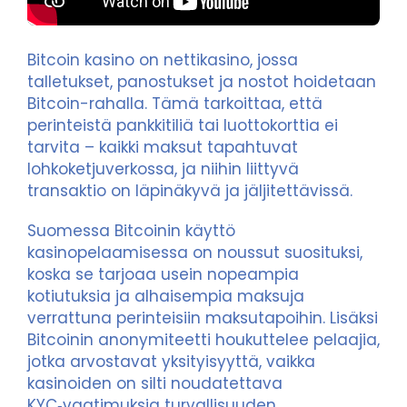
Bitcoin kasino on nettikasino, jossa
talletukset, panostukset ja nostot hoidetaan
Bitcoin-rahalla. Tämä tarkoittaa, että
perinteistä pankkitiliä tai luottokorttia ei
tarvita – kaikki maksut tapahtuvat
lohkoketjuverkossa, ja niihin liittyvä
transaktio on läpinäkyvä ja jäljitettävissä.
Suomessa Bitcoinin käyttö
kasinopelaamisessa on noussut suosituksi,
koska se tarjoaa usein nopeampia
kotiutuksia ja alhaisempia maksuja
verrattuna perinteisiin maksutapoihin. Lisäksi
Bitcoinin anonymiteetti houkuttelee pelaajia,
jotka arvostavat yksityisyyttä, vaikka
kasinoiden on silti noudatettava
KYC‑vaatimuksia turvallisuuden