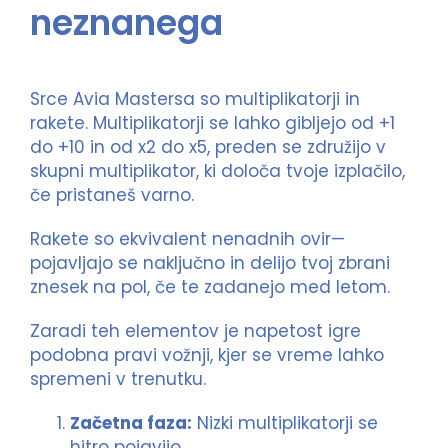
neznanega
Srce Avia Mastersa so multiplikatorji in
rakete. Multiplikatorji se lahko gibljejo od +1
do +10 in od x2 do x5, preden se združijo v
skupni multiplikator, ki določa tvoje izplačilo,
če pristaneš varno.
Rakete so ekvivalent nenadnih ovir—
pojavljajo se naključno in delijo tvoj zbrani
znesek na pol, če te zadanejo med letom.
Zaradi teh elementov je napetost igre
podobna pravi vožnji, kjer se vreme lahko
spremeni v trenutku.
Začetna faza:
Nizki multiplikatorji se
hitro pojavijo.