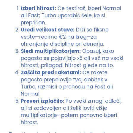
Izberi hitrost:
Če testiraš, izberi Normal
ali Fast; Turbo uporabiš šele, ko si
prepričan.
Uredi velikost stave:
Drži se fiksne
vsote—recimo €2 na krog—za
ohranjanje discipline pri denarju.
Sledi multiplikatorjem:
Opazuj, kako
pogosto se pojavljajo x5 ali več na vsaki
hitrosti; prilagodi hitrost glede na to.
Zaščita pred raketami:
Če rakete
pogosto prepolovijo tvoj dobitek v
Turbo, razmisli o prehodu na Fast ali
Normal.
Preveri izplačilo:
Po vsaki zmagi odloči,
ali si zadovoljen ali želiš loviti višje
multiplikatorje—potem ponovno izberi
hitrost.