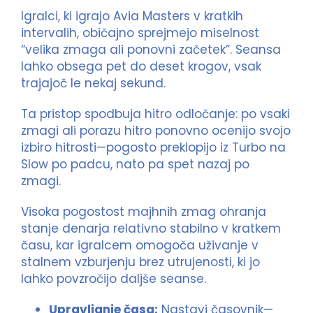
Igralci, ki igrajo Avia Masters v kratkih
intervalih, običajno sprejmejo miselnost
“velika zmaga ali ponovni začetek”. Seansa
lahko obsega pet do deset krogov, vsak
trajajoč le nekaj sekund.
Ta pristop spodbuja hitro odločanje: po vsaki
zmagi ali porazu hitro ponovno ocenijo svojo
izbiro hitrosti—pogosto preklopijo iz Turbo na
Slow po padcu, nato pa spet nazaj po
zmagi.
Visoka pogostost majhnih zmag ohranja
stanje denarja relativno stabilno v kratkem
času, kar igralcem omogoča uživanje v
stalnem vzburjenju brez utrujenosti, ki jo
lahko povzročijo daljše seanse.
Upravljanje časa:
Nastavi časovnik—