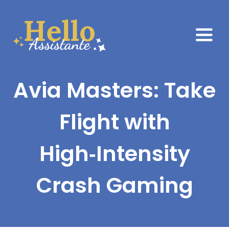
Passer
au
contenu
Togg
Navi
Accueil
Avia Masters: Take
À propos
Flight with
Services
High‑Intensity
Témoignages
Crash Gaming
Blog
Contact