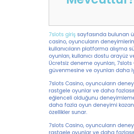
7slots giriş
sayfasında bulunan ücr
casino, oyuncuların deneyimlerini
kullanıcıların platforma alışma sü
oyunları, kullanıcı dostu arayüz 
Ücretsiz deneme oyunları, 7slots 
güvenmesine ve oyunları daha iy
7slots Casino, oyuncuların deneyiml
rastgele oyunlar ve daha fazlasın
eğlenceli olduğunu deneyimlemeni
daha fazla oyun deneyimi kazanma
özellikler sunar.
7slots Casino, oyuncuların deneyiml
rastgele oyunlar ve daha fazlasın