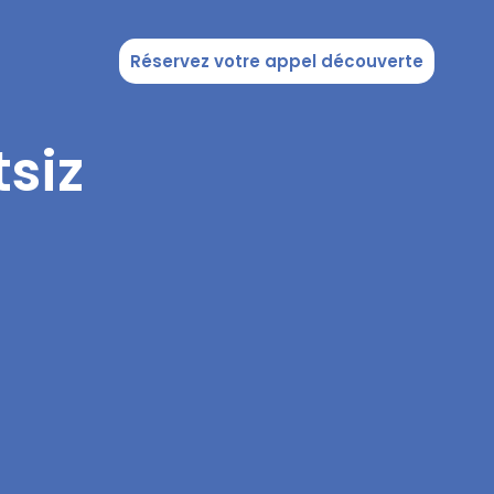
Réservez votre appel découverte
tsiz