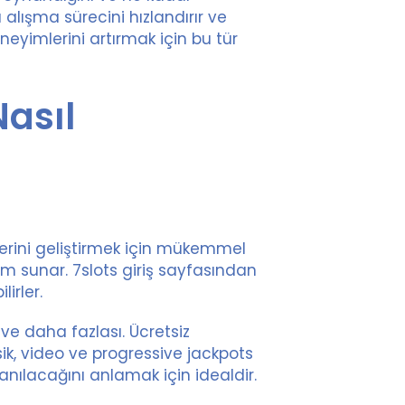
lışma sürecini hızlandırır ve
eyimlerini artırmak için bu tür
asıl
ilerini geliştirmek için mükemmel
im sunar. 7slots giriş sayfasından
irler.
o ve daha fazlası. Ücretsiz
sik, video ve progressive jackpots
azanılacağını anlamak için idealdir.