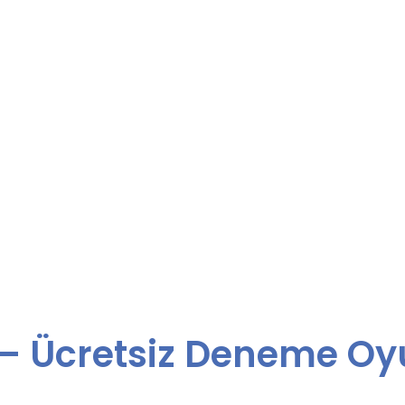
 – Ücretsiz Deneme Oy