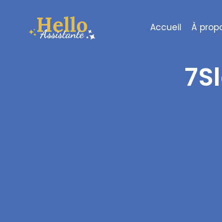
Passer
au
Accueil
À prop
contenu
7Sl