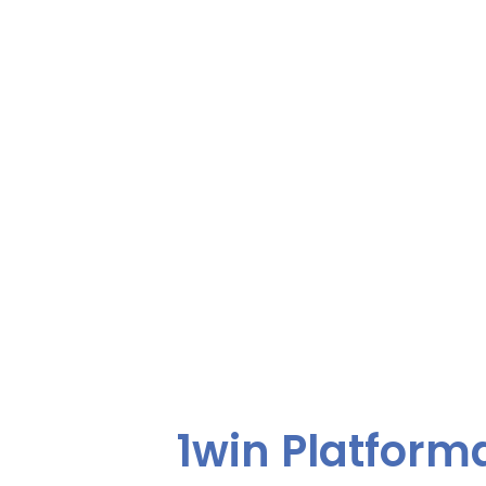
1win Platforma