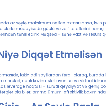
nda az səylə maksimum nəticə axtarırsansa, 1win pl
qiblərlə müqayisədə güclü və zəif tərəflərini, həmçi
ərindən təhlil edirik. Məqsəd – sənə vaxt və resurs
 Niyə Diqqət Etməlisən
rmasıdır, lakin adi saytlardan fərqli olaraq, burada 
 mərcləri, canlı kazino, slot oyunları və virtual idma
as leverage nöqtəsi – sürətli qeydiyyat və geniş bon
ə fərqlər ola bilər, amma ümumi effektivlik baxımında