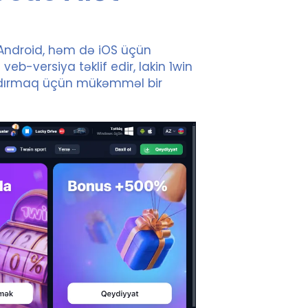
m Android, həm də iOS üçün
eb-versiya təklif edir, lakin 1win
llaşdırmaq üçün mükəmməl bir