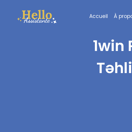
Passer
au
Accueil
À prop
contenu
1win 
Təhl