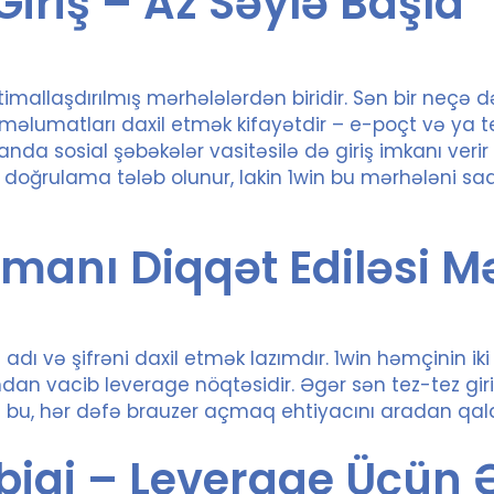
iriş – Az Səylə Başla
imallaşdırılmış mərhələlərdən biridir. Sən bir neçə
məlumatları daxil etmək kifayətdir – e-poçt və ya te
da sosial şəbəkələr vasitəsilə də giriş imkanı verir 
ə doğrulama tələb olunur, lakin 1win bu mərhələni sadə
Zamanı Diqqət Ediləsi 
adı və şifrəni daxil etmək lazımdır. 1win həmçinin iki 
mından vacib leverage nöqtəsidir. Əgər sən tez-tez gi
– bu, hər dəfə brauzer açmaq ehtiyacını aradan qaldı
tbiqi – Leverage Üçün 