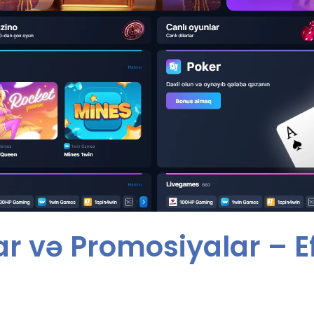
r və Promosiyalar – Ef