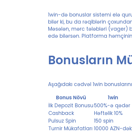
1win-də bonuslar sistemi elə qur
bilər ki, bu da rəqiblərin çoxund
Məsələn, mərc tələbləri (vager) b
edə bilərsən. Platforma həmçinin
Bonusların Mü
Aşağıdakı cədvəl 1win bonuslarını
Bonus Növü
1win
İlk Depozit Bonusu
500%-ə qədər
Cashback
Həftəlik 10%
Pulsuz Spin
150 spin
Turnir Mükafatları
10000 AZN-dək