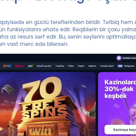
müqayisədə ən güclü tərəflərindən biridir. Tətbiq hə
unksiyalarını əhatə edir. Rəqiblərin bir çoxu yalnız v
daha az resurs sərf edir. Bu, sənin səylərini optima
ilən vaxt mərc edə bilərsən.