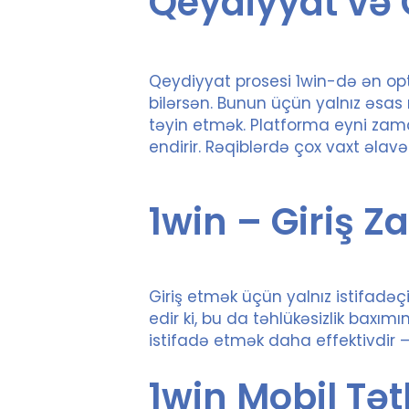
Qeydiyyat və G
Qeydiyyat prosesi 1win-də ən opt
bilərsən. Bunun üçün yalnız əsas 
təyin etmək. Platforma eyni zaman
endirir. Rəqiblərdə çox vaxt əlav
1win – Giriş 
Giriş etmək üçün yalnız istifadəçi 
edir ki, bu da təhlükəsizlik baxı
istifadə etmək daha effektivdir 
1win Mobil Tə