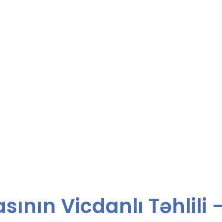
sının Vicdanlı Təhlili